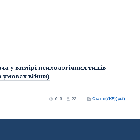
ча у вимірі психологічних типів
в умовах війни)
643
22
Стаття(УКР)(.pdf)