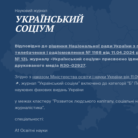
Науковий журнал
УКРАЇНСЬКИЙ
СОЦІУМ
Відповідно до
рішення Національної ради України з
телебачення і радіомовлення № 1168 від 11.04.2024 
№ 13)
, журналу «Український соціум» присвоєно іде
друкованого медіа
R30-02927
.
Згідно з
наказом Міністерства освіти і науки України від 11.
, журнал “Український соціум” включено до категорії “Б” П
наукових фахових видань України
у межах кластеру “Розвиток людського капіталу, соціальні н
журналістика”,
спеціальності:
А1 Освітні науки