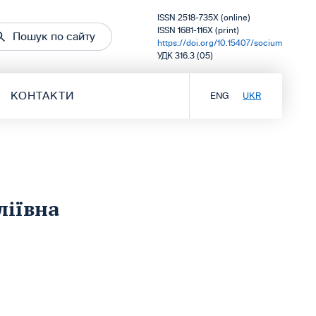
ISSN 2518-735X (online)
ISSN 1681-116X (print)
Пошук по сайту
https://doi.org/10.15407/socium
УДК 316.3 (05)
КОНТАКТИ
ENG
UKR
ліївна