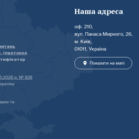
Наша адреса
оф. 210,
вул. Панаса Мирного, 26,
м. Київ,
 питань
01011, Україна
р. (протокол
нтифікатор
Показати на мапі
06.2026 р. № 928
ереліку
ауки та