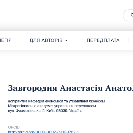
ЕГІЯ
ДЛЯ АВТОРІВ
ПЕРЕДПЛАТА
Завгородня Анастасія Анато
аспірантка кафедри економіки та управління бізнесом
Міжрегіональна академія управління персоналом
вул. Фрометівська, 2, Київ, 03039, Україна
ORCID:
http://orcid.org/0000-0002-3930-1762