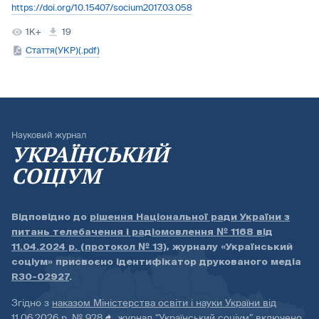
https://doi.org/10.15407/socium2017.03.058
1K+
19
Стаття(УКР)(.pdf)
Науковий журнал
УКРАЇНСЬКИЙ
СОЦІУМ
Відповідно до
рішення Національної ради України з
питань телебачення і радіомовлення № 1168 від
11.04.2024 р. (протокол № 13)
, журналу «Український
соціум» присвоєно ідентифікатор друкованого медіа
R30-02927
.
Згідно з
наказом Міністерства освіти і науки України від
11.06.2026 р. № 928
, журнал “Український соціум” включено