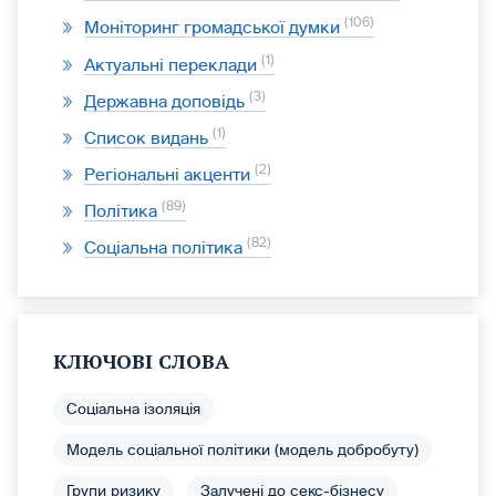
106
Моніторинг громадської думки
1
Актуальні переклади
3
Державна доповідь
1
Список видань
2
Регіональні акценти
89
Політика
82
Соціальна політика
КЛЮЧОВІ СЛОВА
Соціальна ізоляція
Модель соціальної політики (модель добробуту)
Групи ризику
Залучені до секс-бізнесу