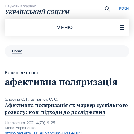
Перейти до вмісту
Науковий журнал
ISSN
УКРАЇНСЬКИЙ СОЦІУМ
МЕНЮ
Home
Ключове слово
афективна поляризація
Злобіна О. Г.
,
Близнюк Є. О.
Афективна поляризація як маркер суспільного
розколу: нові підходи до дослідження
Ukr. socìum, 2021, 4(79): 9-25
Мова:
Українська
https://doi.org/10.15407/socium2021.04.009