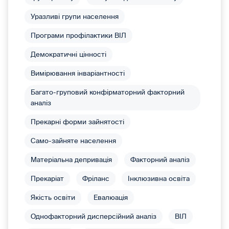
Уразливі групи населення
Програми профілактики ВІЛ
Демократичні цінності
Вимірювання інваріантності
Багато-груповий конфірматорний факторний
аналіз
Прекарні форми зайнятості
Само-зайняте населення
Матеріальна депривація
Факторний аналіз
Прекаріат
Фріланс
Інклюзивна освіта
Якість освіти
Евалюація
Однофакторний дисперсійний аналіз
ВІЛ