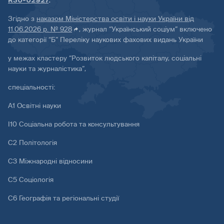
R30-02927
.
Згідно з
наказом Міністерства освіти і науки України від
11.06.2026 р. № 928
, журнал “Український соціум” включено
до категорії “Б” Переліку наукових фахових видань України
у межах кластеру “Розвиток людського капіталу, соціальні
науки та журналістика”,
спеціальності:
А1 Освітні науки
І10 Соціальна робота та консультування
С2 Політологія
С3 Міжнародні відносини
С5 Соціологія
С6 Географія та регіональні студії