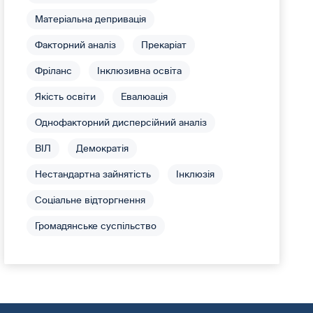
Матеріальна депривація
Факторний аналіз
Прекаріат
Фріланс
Інклюзивна освіта
Якість освіти
Евалюація
Однофакторний дисперсійний аналіз
ВІЛ
Демократія
Нестандартна зайнятість
Інклюзія
Соціальне відторгнення
Громадянське суспільство