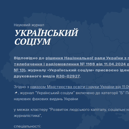
Науковий журнал
УКРАЇНСЬКИЙ
СОЦІУМ
Відповідно до
рішення Національної ради України з
телебачення і радіомовлення № 1168 від 11.04.2024 
№ 13)
, журналу «Український соціум» присвоєно іде
друкованого медіа
R30-02927
.
Згідно з
наказом Міністерства освіти і науки України від 11.
, журнал “Український соціум” включено до категорії “Б” П
наукових фахових видань України
у межах кластеру “Розвиток людського капіталу, соціальні н
журналістика”,
спеціальності: