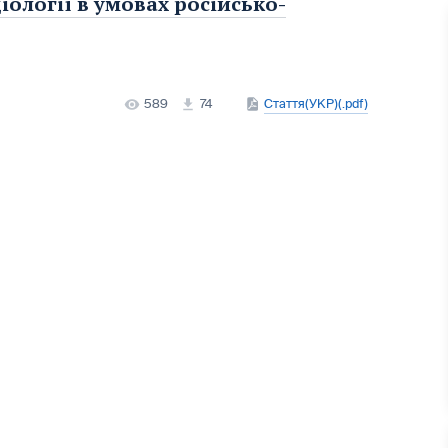
іології в умовах російсько-
589
74
Стаття(УКР)(.pdf)