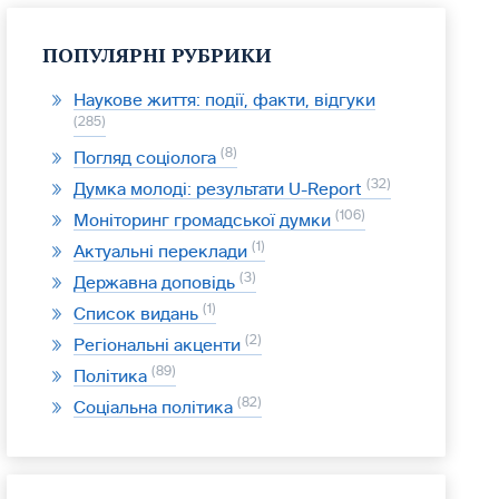
ПОПУЛЯРНІ РУБРИКИ
Наукове життя: події, факти, відгуки
285
8
Погляд соціолога
32
Думка молоді: результати U-Report
106
Моніторинг громадської думки
1
Актуальні переклади
3
Державна доповідь
1
Список видань
2
Регіональні акценти
89
Політика
82
Соціальна політика