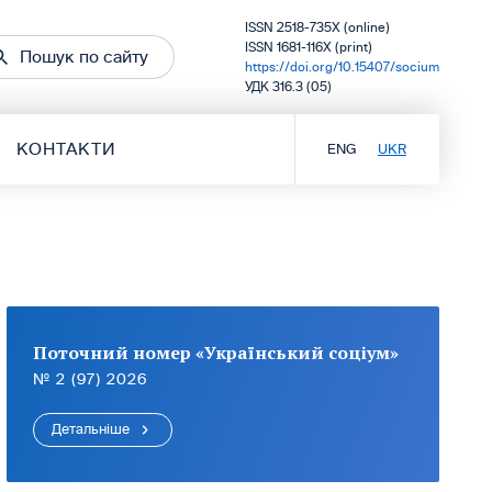
ISSN 2518-735X (online)
ISSN 1681-116X (print)
Пошук по сайту
https://doi.org/10.15407/socium
УДК 316.3 (05)
КОНТАКТИ
ENG
UKR
Поточний номер «Український соціум»
№ 2 (97) 2026
Детальніше