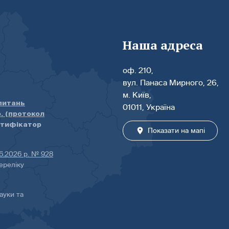
Наша адреса
оф. 210,
вул. Панаса Мирного, 26,
м. Київ,
 питань
01011, Україна
р. (протокол
нтифікатор
Показати на мапі
06.2026 р. № 928
ереліку
ауки та