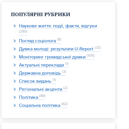
ПОПУЛЯРНІ РУБРИКИ
Наукове життя: події, факти, відгуки
285
8
Погляд соціолога
32
Думка молоді: результати U-Report
106
Моніторинг громадської думки
1
Актуальні переклади
3
Державна доповідь
1
Список видань
2
Регіональні акценти
89
Політика
82
Соціальна політика