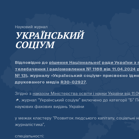
Науковий журнал
УКРАЇНСЬКИЙ
СОЦІУМ
Відповідно до
рішення Національної ради України з
телебачення і радіомовлення № 1168 від 11.04.2024 
№ 13)
, журналу «Український соціум» присвоєно іде
друкованого медіа
R30-02927
.
Згідно з
наказом Міністерства освіти і науки України від 11.
, журнал “Український соціум” включено до категорії “Б” П
наукових фахових видань України
у межах кластеру “Розвиток людського капіталу, соціальні н
журналістика”,
спеціальності: