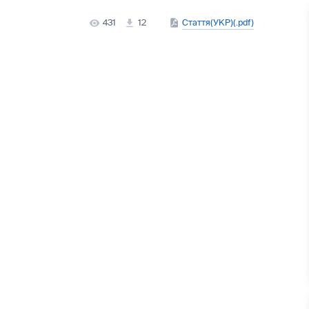
431
12
Стаття(УКР)(.pdf)