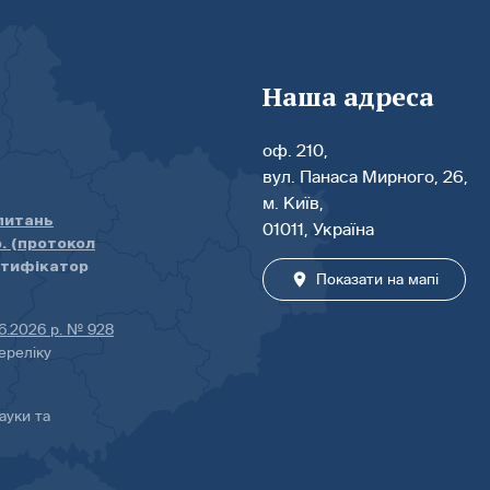
Наша адреса
оф. 210,
вул. Панаса Мирного, 26,
м. Київ,
 питань
01011, Україна
р. (протокол
нтифікатор
Показати на мапі
06.2026 р. № 928
ереліку
ауки та