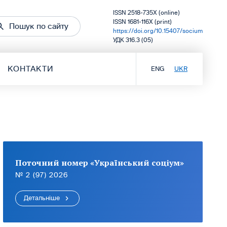
ISSN 2518-735X (online)
ISSN 1681-116X (print)
Пошук по сайту
https://doi.org/10.15407/socium
УДК 316.3 (05)
КОНТАКТИ
ENG
UKR
Поточний номер «Український соціум»
№ 2 (97) 2026
Детальніше