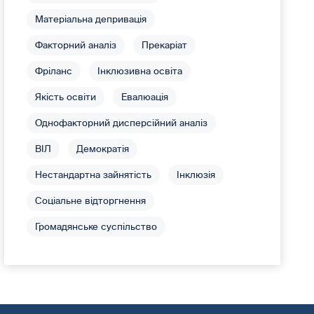
Матеріальна депривація
Факторний аналіз
Прекаріат
Фріланс
Інклюзивна освіта
Якість освіти
Евалюація
Однофакторний дисперсійний аналіз
ВІЛ
Демократія
Нестандартна зайнятість
Інклюзія
Соціальне відторгнення
Громадянське суспільство