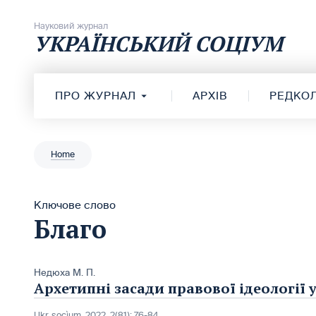
Перейти до вмісту
Науковий журнал
УКРАЇНСЬКИЙ СОЦІУМ
ПРО ЖУРНАЛ
АРХІВ
РЕДКОЛ
Home
Ключове слово
Благо
Недюха М. П.
Архетипні засади правової ідеології 
Ukr. socìum, 2022, 2(81): 76-84