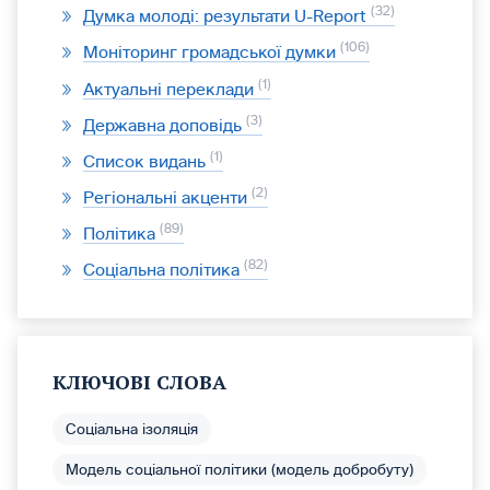
32
Думка молоді: результати U-Report
106
Моніторинг громадської думки
1
Актуальні переклади
3
Державна доповідь
1
Список видань
2
Регіональні акценти
89
Політика
82
Соціальна політика
КЛЮЧОВІ СЛОВА
Соціальна ізоляція
Модель соціальної політики (модель добробуту)