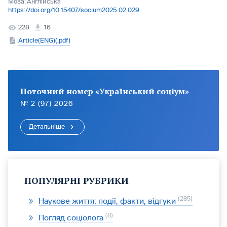
Мова:
Англійська
https://doi.org/10.15407/socium2025.02.029
228
16
Article(ENG)(.pdf)
Поточний номер «Український соціум»
№ 2 (97) 2026
Детальніше
ПОПУЛЯРНІ РУБРИКИ
285
Наукове життя: події, факти, відгуки
8
Погляд соціолога