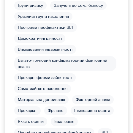
Групи ризику
Залучені до секс-бізнесу
Уразливі групи населення
Програми профілактики ВІЛ
Демократичні цінності
Вимірювання інваріантності
Багато-груповий конфірматорний факторний
аналіз
Прекарні форми зайнятості
Само-зайняте населення
Матеріальна депривація
Факторний аналіз
Прекаріат
Фріланс
Інклюзивна освіта
Якість освіти
Евалюація
Однофакторний дисперсійний аналіз
ВІЛ