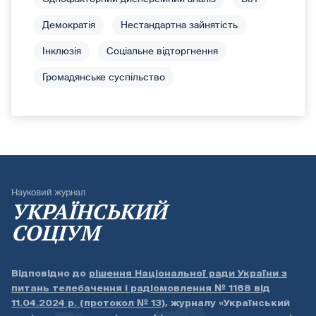
Демократія
Нестандартна зайнятість
Інклюзія
Соціальне відторгнення
Громадянське суспільство
Науковий журнал
УКРАЇНСЬКИЙ
СОЦІУМ
Відповідно до
рішення Національної ради України з
питань телебачення і радіомовлення № 1168 від
11.04.2024 р. (протокол № 13)
, журналу «Український