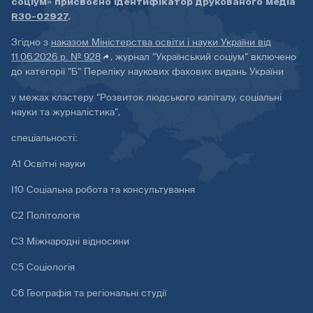
соціум» присвоєно ідентифікатор друкованого медіа
R30-02927
.
Згідно з
наказом Міністерства освіти і науки України від
11.06.2026 р. № 928
, журнал “Український соціум” включено
до категорії “Б” Переліку наукових фахових видань України
у межах кластеру “Розвиток людського капіталу, соціальні
науки та журналістика”,
спеціальності:
А1 Освітні науки
І10 Соціальна робота та консультування
С2 Політологія
С3 Міжнародні відносини
С5 Соціологія
С6 Географія та регіональні студії