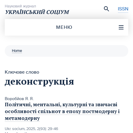
Перейти до вмісту
Науковий журнал
ISSN
УКРАЇНСЬКИЙ СОЦІУМ
МЕНЮ
Home
Ключове слово
деконструкція
Воробйов Я. Я.
Політичні, ментальні, культурні та звичаєві
особливості спільнот в епоху постмодерну і
метамодерну
Ukr. socìum, 2025, 2(93): 29-46