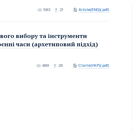
583
21
Article(ENG)(.pdf)
ого вибору та інструменти
єнні часи (архетиповий підхід)
489
26
Стаття(УКР)(.pdf)