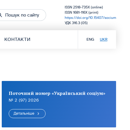
ISSN 2518-735X (online)
ISSN 1681-116X (print)
Пошук по сайту
https://doi.org/10.15407/socium
УДК 316.3 (05)
КОНТАКТИ
ENG
UKR
Поточний номер «Український соціум»
№ 2 (97) 2026
Детальніше