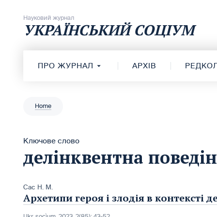
Перейти до вмісту
Науковий журнал
УКРАЇНСЬКИЙ СОЦІУМ
ПРО ЖУРНАЛ
АРХІВ
РЕДКОЛ
Home
Ключове слово
делінквентна поведі
Сас Н. М.
Архетипи героя і злодія в контексті 
Ukr. socìum, 2023, 2(85): 43-52