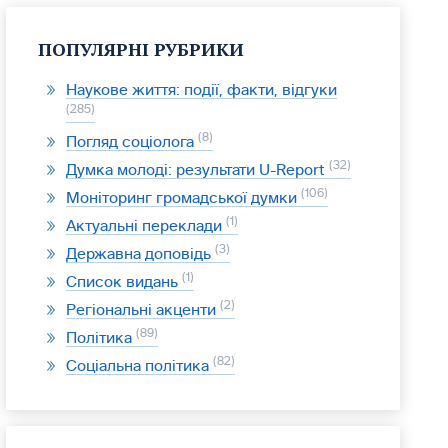
ПОПУЛЯРНІ РУБРИКИ
Наукове життя: події, факти, відгуки
285
8
Погляд соціолога
32
Думка молоді: результати U-Report
106
Моніторинг громадської думки
1
Актуальні переклади
3
Державна доповідь
1
Список видань
2
Регіональні акценти
89
Політика
82
Соціальна політика