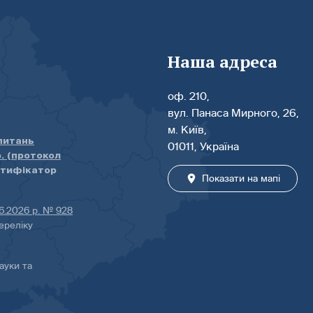
Наша адреса
оф. 210,
вул. Панаса Мирного, 26,
м. Київ,
 питань
01011, Україна
р. (протокол
нтифікатор
Показати на мапі
06.2026 р. № 928
ереліку
ауки та