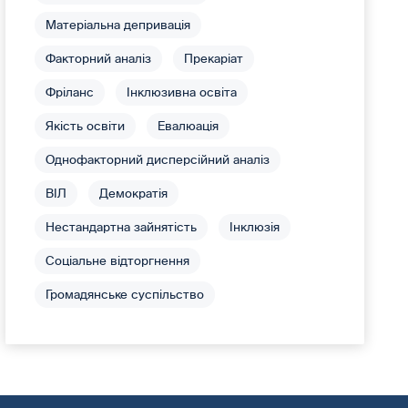
Матеріальна депривація
Факторний аналіз
Прекаріат
Фріланс
Інклюзивна освіта
Якість освіти
Евалюація
Однофакторний дисперсійний аналіз
ВІЛ
Демократія
Нестандартна зайнятість
Інклюзія
Соціальне відторгнення
Громадянське суспільство