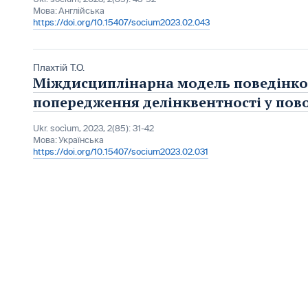
Мова:
Англійська
https://doi.org/10.15407/socium2023.02.043
Плахтій Т.О.
Міждисциплінарна модель поведінков
попередження делінквентності у пово
Ukr. socìum, 2023, 2(85): 31-42
Мова:
Українська
https://doi.org/10.15407/socium2023.02.031