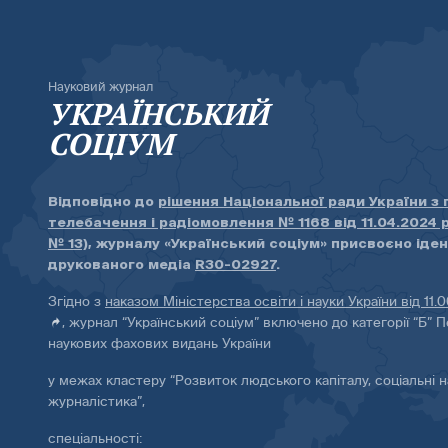
Науковий журнал
УКРАЇНСЬКИЙ
СОЦІУМ
Відповідно до
рішення Національної ради України з
телебачення і радіомовлення № 1168 від 11.04.2024 
№ 13)
, журналу «Український соціум» присвоєно іде
друкованого медіа
R30-02927
.
Згідно з
наказом Міністерства освіти і науки України від 11.
, журнал “Український соціум” включено до категорії “Б” П
наукових фахових видань України
у межах кластеру “Розвиток людського капіталу, соціальні н
журналістика”,
спеціальності: