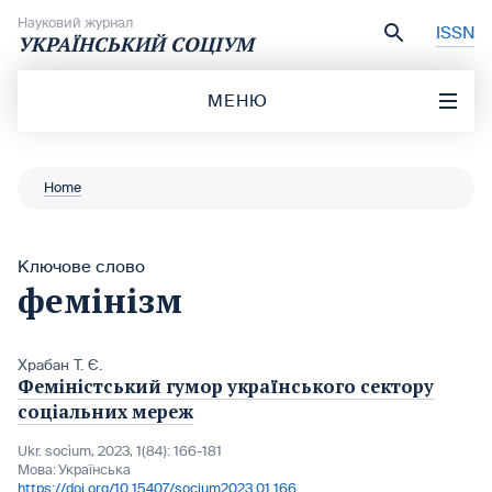
Перейти до вмісту
Науковий журнал
ISSN
УКРАЇНСЬКИЙ СОЦІУМ
МЕНЮ
Home
Ключове слово
фемінізм
Храбан Т. Є.
Феміністський гумор українського сектору
соціальних мереж
Ukr. socìum, 2023, 1(84): 166-181
Мова:
Українська
https://doi.org/10.15407/socium2023.01.166