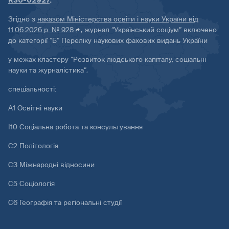
R30-02927
.
Згідно з
наказом Міністерства освіти і науки України від
11.06.2026 р. № 928
, журнал “Український соціум” включено
до категорії “Б” Переліку наукових фахових видань України
у межах кластеру “Розвиток людського капіталу, соціальні
науки та журналістика”,
спеціальності:
А1 Освітні науки
І10 Соціальна робота та консультування
С2 Політологія
С3 Міжнародні відносини
С5 Соціологія
С6 Географія та регіональні студії