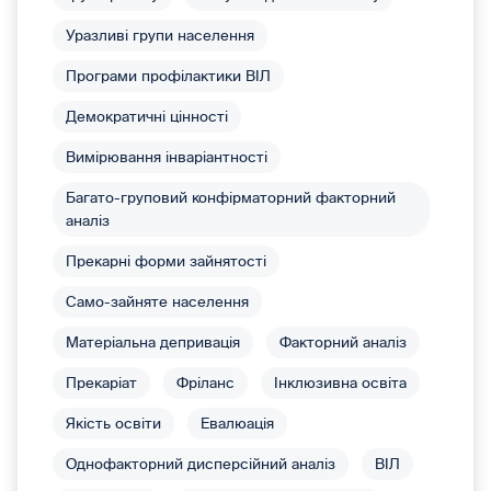
Уразливі групи населення
Програми профілактики ВІЛ
Демократичні цінності
Вимірювання інваріантності
Багато-груповий конфірматорний факторний
аналіз
Прекарні форми зайнятості
Само-зайняте населення
Матеріальна депривація
Факторний аналіз
Прекаріат
Фріланс
Інклюзивна освіта
Якість освіти
Евалюація
Однофакторний дисперсійний аналіз
ВІЛ