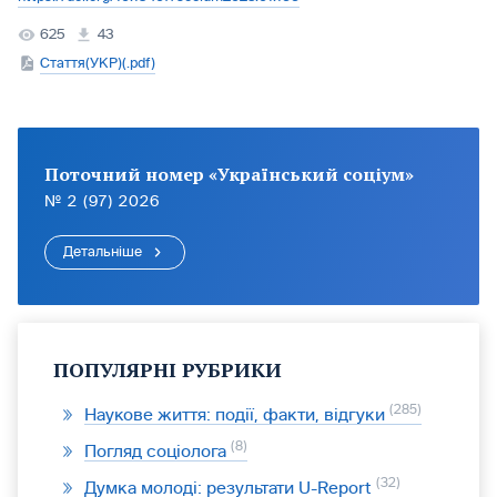
625
43
Стаття(УКР)(.pdf)
Поточний номер «Український соціум»
№ 2 (97) 2026
Детальніше
ПОПУЛЯРНІ РУБРИКИ
285
Наукове життя: події, факти, відгуки
8
Погляд соціолога
32
Думка молоді: результати U-Report