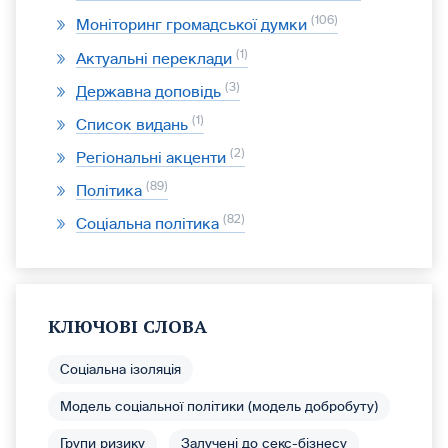
106
Моніторинг громадської думки
1
Актуальні переклади
3
Державна доповідь
1
Список видань
2
Регіональні акценти
89
Політика
82
Соціальна політика
КЛЮЧОВІ СЛОВА
Соціальна ізоляція
Модель соціальної політики (модель добробуту)
Групи ризику
Залучені до секс-бізнесу