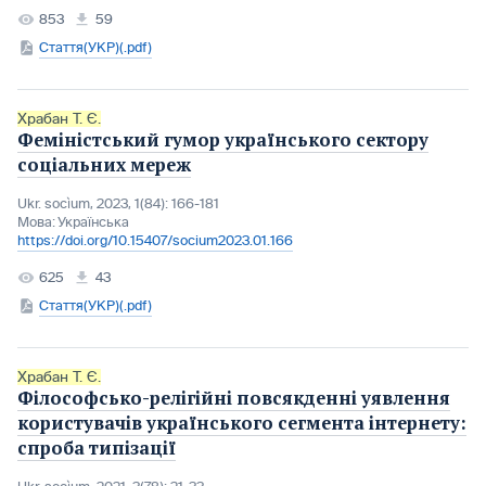
853
59
Стаття(УКР)(.pdf)
Храбан Т. Є.
Феміністський гумор українського сектору
соціальних мереж
Ukr. socìum, 2023, 1(84): 166-181
Мова:
Українська
https://doi.org/10.15407/socium2023.01.166
625
43
Стаття(УКР)(.pdf)
Храбан Т. Є.
Філософсько-релігійні повсякденні уявлення
користувачів українського сегмента інтернету:
спроба типізації