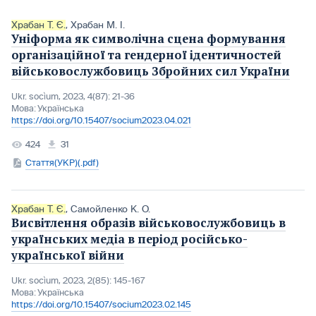
Храбан Т. Є.
,
Храбан М. І.
Уніформа як символічна сцена формування
організаційної та гендерної ідентичностей
військовослужбовиць Збройних сил України
Ukr. socìum, 2023, 4(87): 21-36
Мова:
Українська
https://doi.org/10.15407/socium2023.04.021
424
31
Стаття(УКР)(.pdf)
Храбан Т. Є.
,
Самойленко К. О.
Висвітлення образів військовослужбовиць в
українських медіа в період російсько-
української війни
Ukr. socìum, 2023, 2(85): 145-167
Мова:
Українська
https://doi.org/10.15407/socium2023.02.145