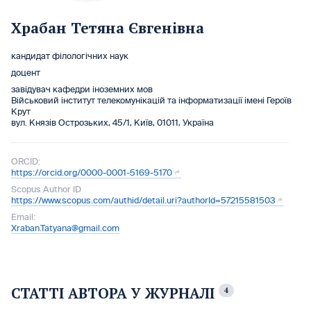
Храбан Тетяна Євгенівна
кандидат філологічних наук
доцент
завідувач кафедри іноземних мов
Військовий інститут телекомунікацій та інформатизації імені Героїв
Крут
вул. Князів Острозьких, 45/1, Київ, 01011, Україна
ORCID:
https://orcid.org/0000-0001-5169-5170
Scopus Author ID
https://www.scopus.com/authid/detail.uri?authorId=57215581503
Email:
Xraban.Tatyana@gmail.com
СТАТТІ АВТОРА У ЖУРНАЛІ
4