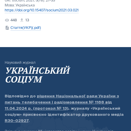
Ukr. socìum, 2021, 3(78): 21-33
Мова:
Українська
https://doi.org/10.15407/socium2021.03.021
448
13
Стаття(УКР)(.pdf)
Науковий журнал
УКРАЇНСЬКИЙ
СОЦІУМ
Відповідно до
рішення Національної ради України з
питань телебачення і радіомовлення № 1168 від
11.04.2024 р. (протокол № 13)
, журналу «Український
соціум» присвоєно ідентифікатор друкованого медіа
R30-02927
.