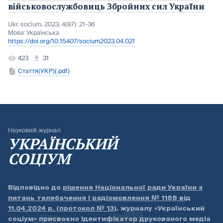
військовослужбовиць Збройних сил України
Ukr. socìum, 2023, 4(87): 21-36
Мова:
Українська
https://doi.org/10.15407/socium2023.04.021
423
31
Стаття(УКР)(.pdf)
Науковий журнал
УКРАЇНСЬКИЙ
СОЦІУМ
Відповідно до
рішення Національної ради України з
питань телебачення і радіомовлення № 1168 від
11.04.2024 р. (протокол № 13)
, журналу «Український
соціум» присвоєно ідентифікатор друкованого медіа