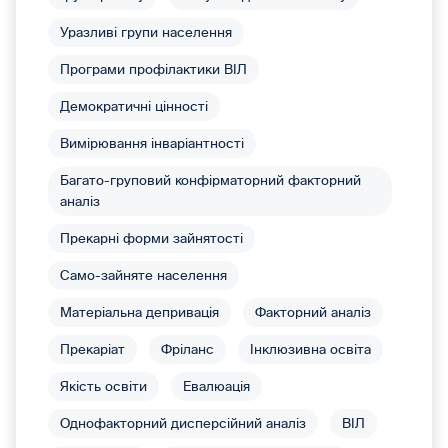
Уразливі групи населення
Програми профілактики ВІЛ
Демократичні цінності
Вимірювання інваріантності
Багато-груповий конфірматорний факторний
аналіз
Прекарні форми зайнятості
Само-зайняте населення
Матеріальна депривація
Факторний аналіз
Прекаріат
Фріланс
Інклюзивна освіта
Якість освіти
Евалюація
Однофакторний дисперсійний аналіз
ВІЛ