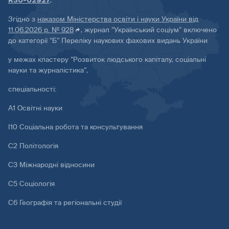
R30-02927
.
Згідно з
наказом Міністерства освіти і науки України від
11.06.2026 р. № 928
, журнал “Український соціум” включено
до категорії “Б” Переліку наукових фахових видань України
у межах кластеру “Розвиток людського капіталу, соціальні
науки та журналістика”,
спеціальності:
А1 Освітні науки
І10 Соціальна робота та консультування
С2 Політологія
С3 Міжнародні відносини
С5 Соціологія
С6 Географія та регіональні студії