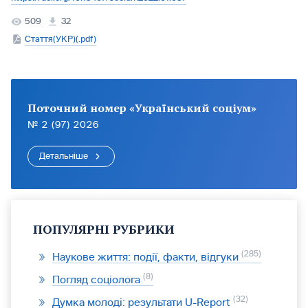
509
32
Стаття(УКР)(.pdf)
Поточний номер «Український соціум»
№ 2 (97) 2026
Детальніше
ПОПУЛЯРНІ РУБРИКИ
285
Наукове життя: події, факти, відгуки
8
Погляд соціолога
32
Думка молоді: результати U-Report