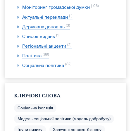
106
Моніторинг громадської думки
1
Актуальні переклади
3
Державна доповідь
1
Список видань
2
Регіональні акценти
89
Політика
82
Соціальна політика
КЛЮЧОВІ СЛОВА
Соціальна ізоляція
Модель соціальної політики (модель добробуту)
Групи ризику
Залучені до секс-бізнесу