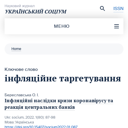
Перейти до вмісту
Науковий журнал
ISSN
УКРАЇНСЬКИЙ СОЦІУМ
МЕНЮ
Home
Ключове слово
інфляційне таргетування
Береславська О. І.
Інфляційні наслідки кризи коронавірусу та
реакція центральних банків
Ukr. socìum, 2022, 1(80): 87-98
Мова:
Українська
https://doi.org/10.15407/socium2022.01.087