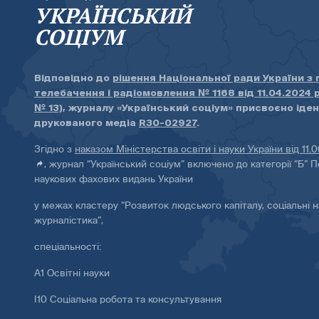
УКРАЇНСЬКИЙ
СОЦІУМ
Відповідно до
рішення Національної ради України з
телебачення і радіомовлення № 1168 від 11.04.2024 
№ 13)
, журналу «Український соціум» присвоєно іде
друкованого медіа
R30-02927
.
Згідно з
наказом Міністерства освіти і науки України від 11.
, журнал “Український соціум” включено до категорії “Б” П
наукових фахових видань України
у межах кластеру “Розвиток людського капіталу, соціальні н
журналістика”,
спеціальності:
А1 Освітні науки
І10 Соціальна робота та консультування