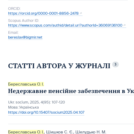
ORCID:
https://orcid.org/0000-0001-8856-2478
Scopus Author ID:
https://www.scopus.com/authid/detail.uri?authorId=36069136100
Email:
bereslav@bigmir.net
СТАТТІ АВТОРА У ЖУРНАЛІ
3
Береславська О. І.
Недержавне пенсійне забезпечення в Укр
Ukr. socìum, 2025, 4(95): 107-120
Мова:
Українська
https://doi.org/10.15407/socium2025.04.107
Береславська О. І.
,
Шишков С. Є.
,
Шелудько Н. М.