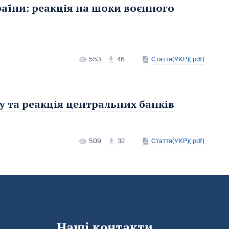
аїни: реакція на шоки воєнного
553
46
Стаття(УКР)(.pdf)
у та реакція центральних банків
509
32
Стаття(УКР)(.pdf)
Наші контакти