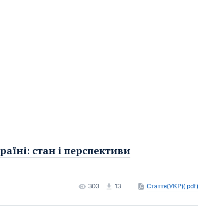
аїні: стан і перспективи
303
13
Стаття(УКР)(.pdf)