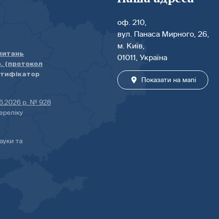
оф. 210,
вул. Панаса Мирного, 26,
м. Київ,
 питань
01011, Україна
р. (протокол
нтифікатор
Показати на мапі
06.2026 р. № 928
ереліку
ауки та