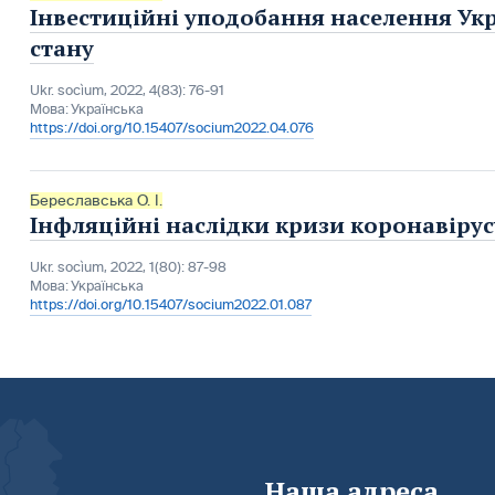
Інвестиційні уподобання населення Укр
стану
Ukr. socìum, 2022, 4(83): 76-91
Мова:
Українська
https://doi.org/10.15407/socium2022.04.076
Береславська О. І.
Інфляційні наслідки кризи коронавірус
Ukr. socìum, 2022, 1(80): 87-98
Мова:
Українська
https://doi.org/10.15407/socium2022.01.087
Наша адреса