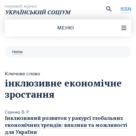
Перейти до вмісту
Науковий журнал
ISSN
УКРАЇНСЬКИЙ СОЦІУМ
МЕНЮ
Home
Ключове слово
інклюзивне економічне
зростання
Сіденко В. Р.
Інклюзивний розвиток у ракурсі глобальних
економічних трендів: виклики та можливості
для України