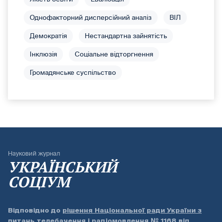
Однофакторний дисперсійний аналіз
ВІЛ
Демократія
Нестандартна зайнятість
Інклюзія
Соціальне відторгнення
Громадянське суспільство
Науковий журнал
УКРАЇНСЬКИЙ
СОЦІУМ
Відповідно до
рішення Національної ради України з
питань телебачення і радіомовлення № 1168 від