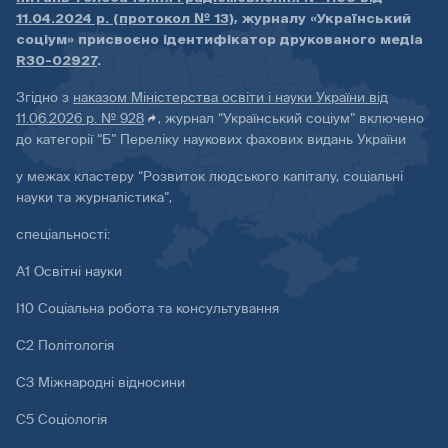
11.04.2024 р. (протокол № 13)
, журналу «Український
соціум» присвоєно ідентифікатор друкованого медіа
R30-02927
.
Згідно з
наказом Міністерства освіти і науки України від
11.06.2026 р. № 928
, журнал “Український соціум” включено
до категорії “Б” Переліку наукових фахових видань України
у межах кластеру “Розвиток людського капіталу, соціальні
науки та журналістика”,
спеціальності:
А1 Освітні науки
І10 Соціальна робота та консультування
С2 Політологія
С3 Міжнародні відносини
С5 Соціологія