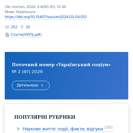
Ukr. socìum, 2024, 3-4(90-91): 13-34
Мова:
Українська
https://doi.org/10.15407/socium2024.03-04.013
252
25
Стаття(УКР)(.pdf)
Поточний номер «Український соціум»
№ 2 (97) 2026
Детальніше
ПОПУЛЯРНІ РУБРИКИ
285
Наукове життя: події, факти, відгуки