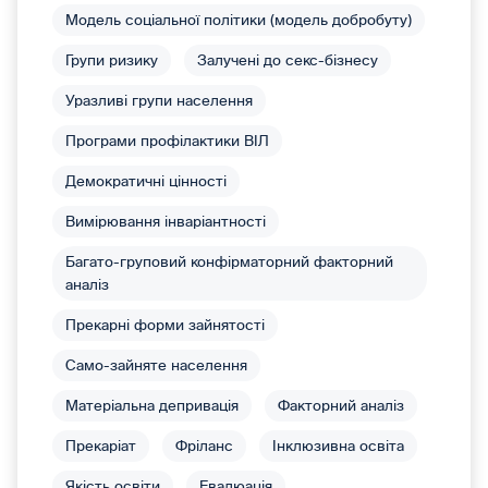
Модель соціальної політики (модель добробуту)
Групи ризику
Залучені до секс-бізнесу
Уразливі групи населення
Програми профілактики ВІЛ
Демократичні цінності
Вимірювання інваріантності
Багато-груповий конфірматорний факторний
аналіз
Прекарні форми зайнятості
Само-зайняте населення
Матеріальна депривація
Факторний аналіз
Прекаріат
Фріланс
Інклюзивна освіта
Якість освіти
Евалюація