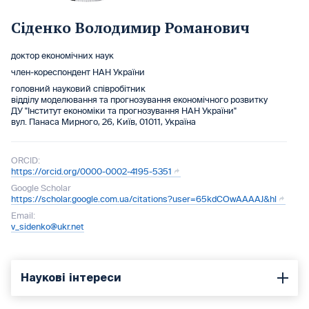
Сіденко Володимир Романович
доктор економічних наук
член-кореспондент НАН України
головний науковий співробітник
відділу моделювання та прогнозування економічного розвитку
ДУ "Інститут економіки та прогнозування НАН України"
вул. Панаса Мирного, 26, Київ, 01011, Україна
ORCID:
https://orcid.org/0000-0002-4195-5351
Google Scholar
https://scholar.google.com.ua/citations?user=65kdCOwAAAAJ&hl
Email:
v_sidenko@ukr.net
Наукові інтереси