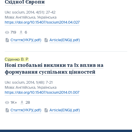
Східної Європи
Ukr. socìum, 2014, 4(51): 27-42
Мова:
Англійська, Українська
https://doi.org/10.15407/socium2014.04.027
719
6
Стаття(УКР)(.pdf)
Article(ENG)(.pdf)
Сіденко В. Р.
Нові глобальні виклики та їх вплив на
формування суспільних цінностей
Ukr. socìum, 2014, 1(48): 7-21
Мова:
Англійська, Українська
https://doi.org/10.15407/socium2014.01.007
1K+
28
Стаття(УКР)(.pdf)
Article(ENG)(.pdf)