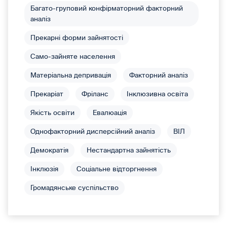
Багато-груповий конфірматорний факторний
аналіз
Прекарні форми зайнятості
Само-зайняте населення
Матеріальна депривація
Факторний аналіз
Прекаріат
Фріланс
Інклюзивна освіта
Якість освіти
Евалюація
Однофакторний дисперсійний аналіз
ВІЛ
Демократія
Нестандартна зайнятість
Інклюзія
Соціальне відторгнення
Громадянське суспільство