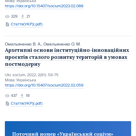
Мова:
Українська
https://doi.org/10.15407/socium2023.02.088
329
21
Стаття(УКР)(.pdf)
Омельяненко В. А.
,
Омельяненко О. М.
Архетипні основи інституційно-інноваційних
проєктів сталого розвитку територій в умовах
постмодерну
Ukr. socìum, 2022, 2(81): 59-75
Мова:
Українська
https://doi.org/10.15407/socium2022.02.059
437
18
Стаття(УКР)(.pdf)
Поточний номер «Український соціум»