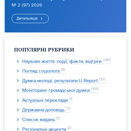
№ 2 (97) 2026
Детальніше
ПОПУЛЯРНІ РУБРИКИ
285
Наукове життя: події, факти, відгуки
8
Погляд соціолога
32
Думка молоді: результати U-Report
106
Моніторинг громадської думки
1
Актуальні переклади
3
Державна доповідь
1
Список видань
2
Регіональні акценти