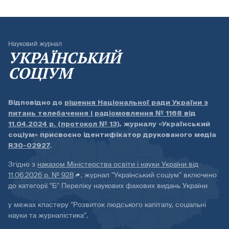
Науковий журнал
УКРАЇНСЬКИЙ
СОЦІУМ
Відповідно до
рішення Національної ради України з
питань телебачення і радіомовлення № 1168 від
11.04.2024 р. (протокол № 13)
, журналу «Український
соціум» присвоєно ідентифікатор друкованого медіа
R30-02927
.
Згідно з
наказом Міністерства освіти і науки України від
11.06.2026 р. № 928
, журнал “Український соціум” включено
до категорії “Б” Переліку наукових фахових видань України
у межах кластеру “Розвиток людського капіталу, соціальні
науки та журналістика”,