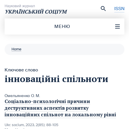
Перейти до вмісту
Науковий журнал
ISSN
УКРАЇНСЬКИЙ СОЦІУМ
МЕНЮ
Home
Ключове слово
інноваційні спільноти
Омельяненко О. М.
Соціально-психологічні причини
деструктивних аспектів розвитку
інноваційних спільнот на локальному рівні
Ukr. socìum, 2023, 2(85): 88-105