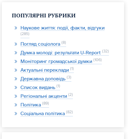
ПОПУЛЯРНІ РУБРИКИ
Наукове життя: події, факти, відгуки
285
8
Погляд соціолога
32
Думка молоді: результати U-Report
106
Моніторинг громадської думки
1
Актуальні переклади
3
Державна доповідь
1
Список видань
2
Регіональні акценти
89
Політика
82
Соціальна політика