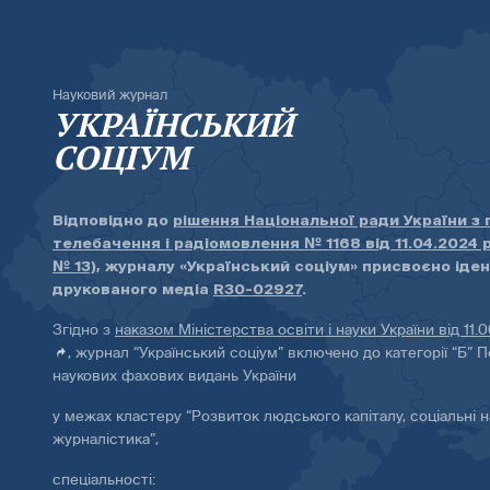
Науковий журнал
УКРАЇНСЬКИЙ
СОЦІУМ
Відповідно до
рішення Національної ради України з
телебачення і радіомовлення № 1168 від 11.04.2024 
№ 13)
, журналу «Український соціум» присвоєно іде
друкованого медіа
R30-02927
.
Згідно з
наказом Міністерства освіти і науки України від 11.
, журнал “Український соціум” включено до категорії “Б” П
наукових фахових видань України
у межах кластеру “Розвиток людського капіталу, соціальні н
журналістика”,
спеціальності: