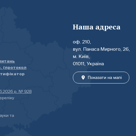
Наша адреса
оф. 210,
вул. Панаса Мирного, 26,
м. Київ,
 питань
01011, Україна
р. (протокол
нтифікатор
Показати на мапі
06.2026 р. № 928
ереліку
ауки та