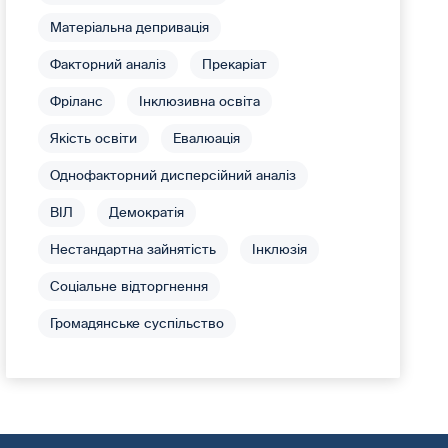
Матеріальна депривація
Факторний аналіз
Прекаріат
Фріланс
Інклюзивна освіта
Якість освіти
Евалюація
Однофакторний дисперсійний аналіз
ВІЛ
Демократія
Нестандартна зайнятість
Інклюзія
Соціальне відторгнення
Громадянське суспільство