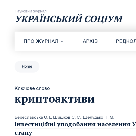
Перейти до вмісту
Науковий журнал
УКРАЇНСЬКИЙ СОЦІУМ
ПРО ЖУРНАЛ
АРХІВ
РЕДКОЛ
Home
Ключове слово
криптоактиви
Береславська О. І.
,
Шишков С. Є.
,
Шелудько Н. М.
Інвестиційні уподобання населення У
стану