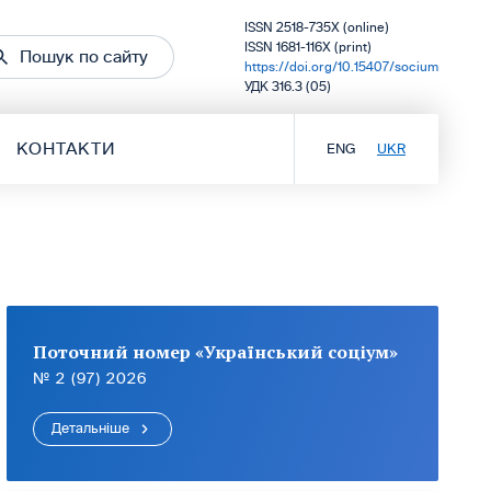
ISSN 2518-735X (online)
ISSN 1681-116X (print)
Пошук по сайту
https://doi.org/10.15407/socium
УДК 316.3 (05)
КОНТАКТИ
ENG
UKR
Поточний номер «Український соціум»
№ 2 (97) 2026
Детальніше