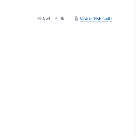
554
46
Стаття(УКР)(.pdf)