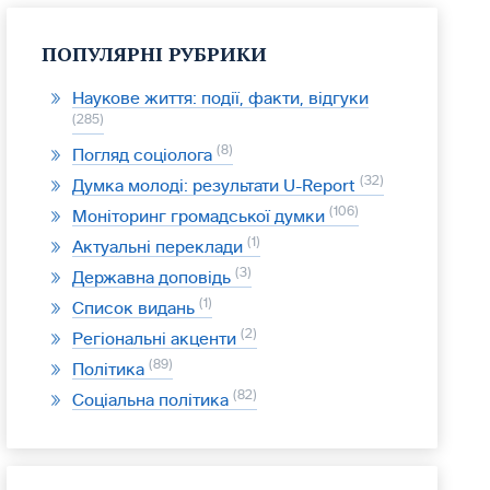
ПОПУЛЯРНІ РУБРИКИ
Наукове життя: події, факти, відгуки
285
8
Погляд соціолога
32
Думка молоді: результати U-Report
106
Моніторинг громадської думки
1
Актуальні переклади
3
Державна доповідь
1
Список видань
2
Регіональні акценти
89
Політика
82
Соціальна політика