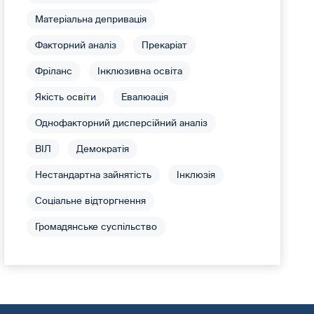
Матеріальна депривація
Факторний аналіз
Прекаріат
Фріланс
Інклюзивна освіта
Якість освіти
Евалюація
Однофакторний дисперсійний аналіз
ВІЛ
Демократія
Нестандартна зайнятість
Інклюзія
Соціальне відторгнення
Громадянське суспільство