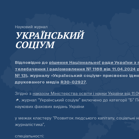
Науковий журнал
УКРАЇНСЬКИЙ
СОЦІУМ
Відповідно до
рішення Національної ради України з
телебачення і радіомовлення № 1168 від 11.04.2024 
№ 13)
, журналу «Український соціум» присвоєно іде
друкованого медіа
R30-02927
.
Згідно з
наказом Міністерства освіти і науки України від 11.
, журнал “Український соціум” включено до категорії “Б” П
наукових фахових видань України
у межах кластеру “Розвиток людського капіталу, соціальні н
журналістика”,
спеціальності: