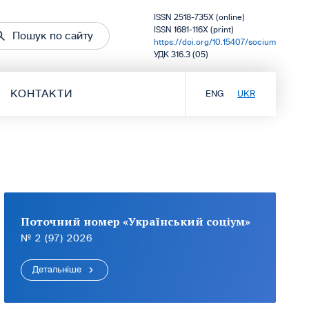
ISSN 2518-735X (online)
ISSN 1681-116X (print)
Пошук по сайту
https://doi.org/10.15407/socium
УДК 316.3 (05)
КОНТАКТИ
ENG
UKR
Поточний номер «Український соціум»
№ 2 (97) 2026
Детальніше