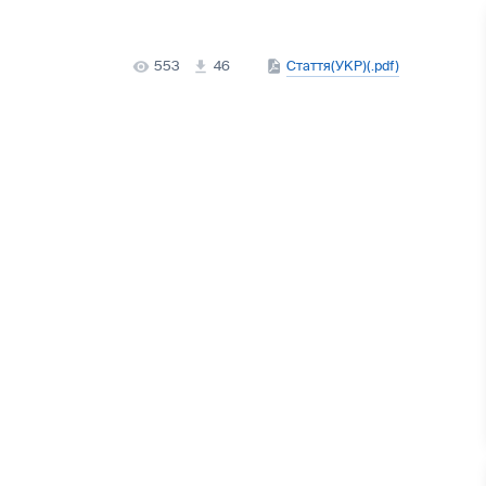
553
46
Стаття(УКР)(.pdf)