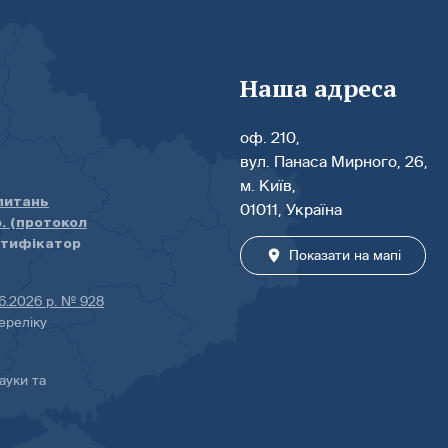
Наша адреса
оф. 210,
вул. Панаса Мирного, 26,
м. Київ,
 питань
01011, Україна
р. (протокол
нтифікатор
Показати на мапі
06.2026 р. № 928
ереліку
ауки та