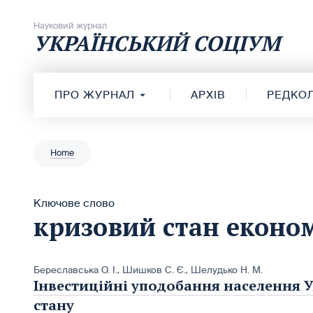
Перейти до вмісту
Науковий журнал
УКРАЇНСЬКИЙ СОЦІУМ
ПРО ЖУРНАЛ
АРХІВ
РЕДКОЛ
Home
Ключове слово
кризовий стан еконо
Береславська О. І.
,
Шишков С. Є.
,
Шелудько Н. М.
Інвестиційні уподобання населення У
стану