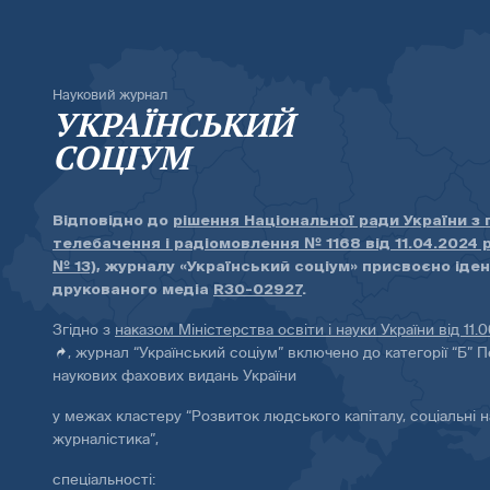
Науковий журнал
УКРАЇНСЬКИЙ
СОЦІУМ
Відповідно до
рішення Національної ради України з
телебачення і радіомовлення № 1168 від 11.04.2024 
№ 13)
, журналу «Український соціум» присвоєно іде
друкованого медіа
R30-02927
.
Згідно з
наказом Міністерства освіти і науки України від 11.
, журнал “Український соціум” включено до категорії “Б” П
наукових фахових видань України
у межах кластеру “Розвиток людського капіталу, соціальні н
журналістика”,
спеціальності: