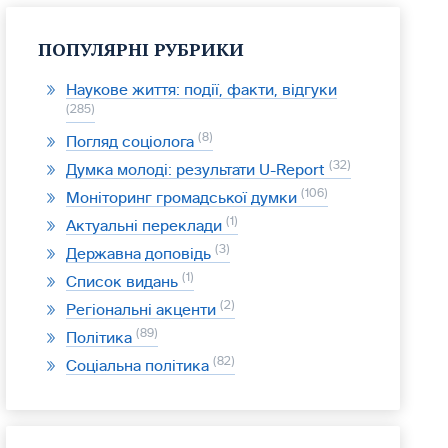
ПОПУЛЯРНІ РУБРИКИ
Наукове життя: події, факти, відгуки
285
8
Погляд соціолога
32
Думка молоді: результати U-Report
106
Моніторинг громадської думки
1
Актуальні переклади
3
Державна доповідь
1
Список видань
2
Регіональні акценти
89
Політика
82
Соціальна політика