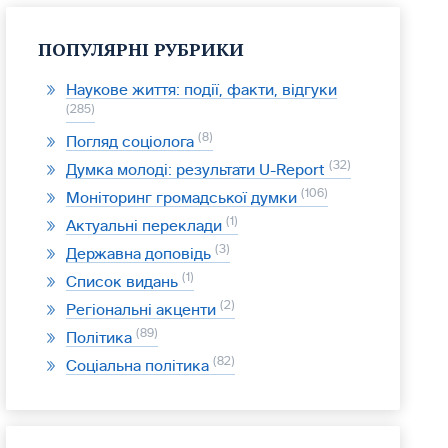
ПОПУЛЯРНІ РУБРИКИ
Наукове життя: події, факти, відгуки
285
8
Погляд соціолога
32
Думка молоді: результати U-Report
106
Моніторинг громадської думки
1
Актуальні переклади
3
Державна доповідь
1
Список видань
2
Регіональні акценти
89
Політика
82
Соціальна політика