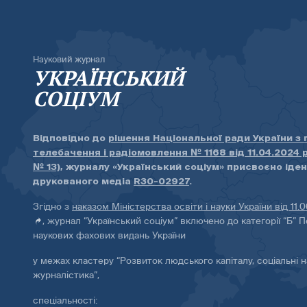
Науковий журнал
УКРАЇНСЬКИЙ
СОЦІУМ
Відповідно до
рішення Національної ради України з
телебачення і радіомовлення № 1168 від 11.04.2024 
№ 13)
, журналу «Український соціум» присвоєно іде
друкованого медіа
R30-02927
.
Згідно з
наказом Міністерства освіти і науки України від 11.
, журнал “Український соціум” включено до категорії “Б” П
наукових фахових видань України
у межах кластеру “Розвиток людського капіталу, соціальні н
журналістика”,
спеціальності: