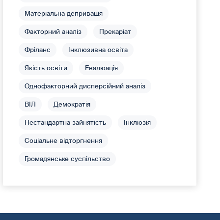
Матеріальна депривація
Факторний аналіз
Прекаріат
Фріланс
Інклюзивна освіта
Якість освіти
Евалюація
Однофакторний дисперсійний аналіз
ВІЛ
Демократія
Нестандартна зайнятість
Інклюзія
Соціальне відторгнення
Громадянське суспільство