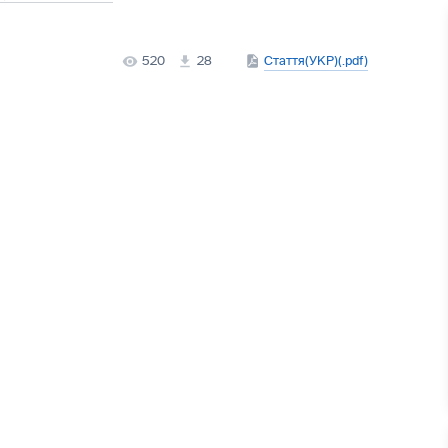
520
28
Стаття(УКР)(.pdf)