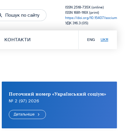
ISSN 2518-735X (online)
ISSN 1681-116X (print)
Пошук по сайту
https://doi.org/10.15407/socium
УДК 316.3 (05)
КОНТАКТИ
ENG
UKR
Поточний номер «Український соціум»
№ 2 (97) 2026
Детальніше