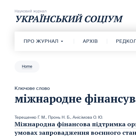
Перейти до вмісту
Науковий журнал
УКРАЇНСЬКИЙ СОЦІУМ
ПРО ЖУРНАЛ
АРХІВ
РЕДКОЛ
Home
Ключове слово
міжнародне фінансу
Терещенко Г. М.
,
Пронь Н. Б.
,
Анісімова О. Ю.
Міжнародна фінансова підтримка орга
умовах запровадження воєнного стану