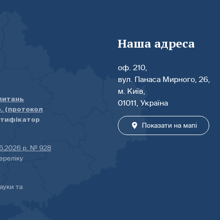
Наша адреса
оф. 210,
вул. Панаса Мирного, 26,
м. Київ,
 питань
01011, Україна
р. (протокол
нтифікатор
Показати на мапі
06.2026 р. № 928
ереліку
ауки та