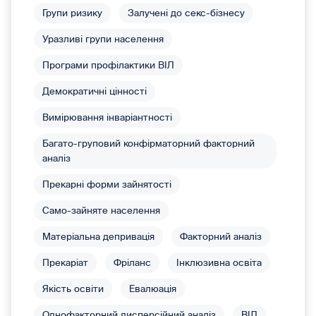
Групи ризику
Залучені до секс-бізнесу
Уразливі групи населення
Програми профілактики ВІЛ
Демократичні цінності
Вимірювання інваріантності
Багато-груповий конфірматорний факторний
аналіз
Прекарні форми зайнятості
Само-зайняте населення
Матеріальна депривація
Факторний аналіз
Прекаріат
Фріланс
Інклюзивна освіта
Якість освіти
Евалюація
Однофакторний дисперсійний аналіз
ВІЛ