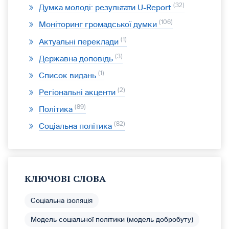
32
Думка молоді: результати U-Report
106
Моніторинг громадської думки
1
Актуальні переклади
3
Державна доповідь
1
Список видань
2
Регіональні акценти
89
Політика
82
Соціальна політика
КЛЮЧОВІ СЛОВА
Соціальна ізоляція
Модель соціальної політики (модель добробуту)