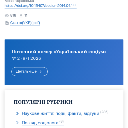
Мова:
Українська
https://doi.org/10.15407/socium2014.04.144
818
11
Стаття(УКР)(.pdf)
Поточний номер «Український соціум»
№ 2 (97) 2026
Детальніше
ПОПУЛЯРНІ РУБРИКИ
285
Наукове життя: події, факти, відгуки
8
Погляд соціолога