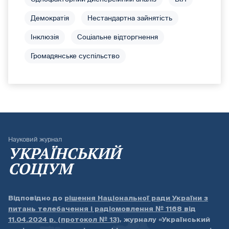
Демократія
Нестандартна зайнятість
Інклюзія
Соціальне відторгнення
Громадянське суспільство
Науковий журнал
УКРАЇНСЬКИЙ
СОЦІУМ
Відповідно до
рішення Національної ради України з
питань телебачення і радіомовлення № 1168 від
11.04.2024 р. (протокол № 13)
, журналу «Український