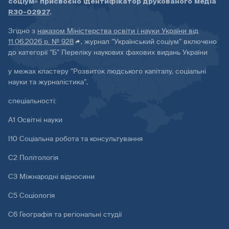
соціум» присвоєно ідентифікатор друкованого медіа
R30-02927
.
Згідно з
наказом Міністерства освіти і науки України від
11.06.2026 р. № 928
, журнал “Український соціум” включено
до категорії “Б” Переліку наукових фахових видань України
у межах кластеру “Розвиток людського капіталу, соціальні
науки та журналістика”,
спеціальності:
А1 Освітні науки
І10 Соціальна робота та консультування
С2 Політологія
С3 Міжнародні відносини
С5 Соціологія
С6 Географія та регіональні студії