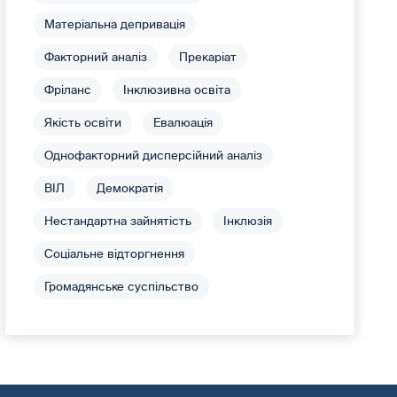
Матеріальна депривація
Факторний аналіз
Прекаріат
Фріланс
Інклюзивна освіта
Якість освіти
Евалюація
Однофакторний дисперсійний аналіз
ВІЛ
Демократія
Нестандартна зайнятість
Інклюзія
Соціальне відторгнення
Громадянське суспільство