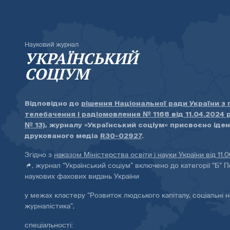
Науковий журнал
УКРАЇНСЬКИЙ
СОЦІУМ
Відповідно до
рішення Національної ради України з
телебачення і радіомовлення № 1168 від 11.04.2024 
№ 13)
, журналу «Український соціум» присвоєно іде
друкованого медіа
R30-02927
.
Згідно з
наказом Міністерства освіти і науки України від 11.
, журнал “Український соціум” включено до категорії “Б” П
наукових фахових видань України
у межах кластеру “Розвиток людського капіталу, соціальні н
журналістика”,
спеціальності: