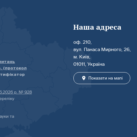
Наша адреса
оф. 210,
вул. Панаса Мирного, 26,
м. Київ,
 питань
01011, Україна
р. (протокол
нтифікатор
Показати на мапі
06.2026 р. № 928
ереліку
ауки та