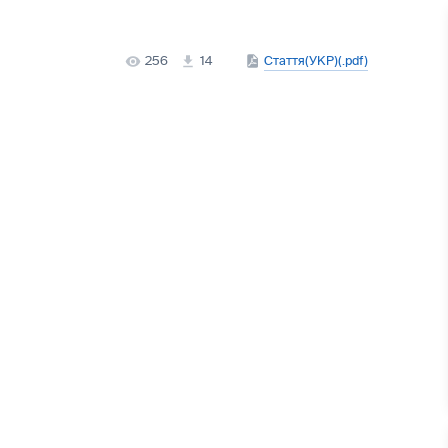
256
14
Стаття(УКР)(.pdf)