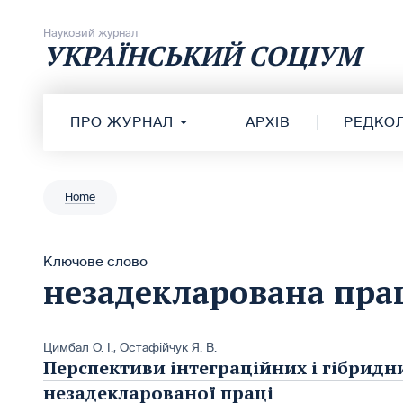
Перейти до вмісту
Науковий журнал
УКРАЇНСЬКИЙ СОЦІУМ
ПРО ЖУРНАЛ
АРХІВ
РЕДКОЛ
Home
Ключове слово
незадекларована пра
Цимбал О. І.
,
Остафійчук Я. В.
Перспективи інтеграційних і гібридн
незадекларованої праці