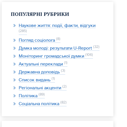
ПОПУЛЯРНІ РУБРИКИ
Наукове життя: події, факти, відгуки
285
8
Погляд соціолога
32
Думка молоді: результати U-Report
106
Моніторинг громадської думки
1
Актуальні переклади
3
Державна доповідь
1
Список видань
2
Регіональні акценти
89
Політика
82
Соціальна політика