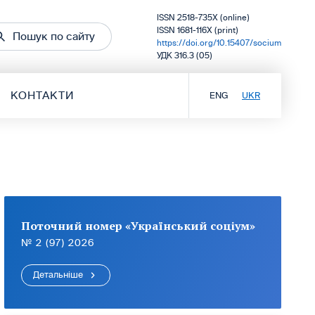
ISSN 2518-735X (online)
ISSN 1681-116X (print)
Пошук по сайту
https://doi.org/10.15407/socium
УДК 316.3 (05)
КОНТАКТИ
ENG
UKR
Поточний номер «Український соціум»
№ 2 (97) 2026
Детальніше