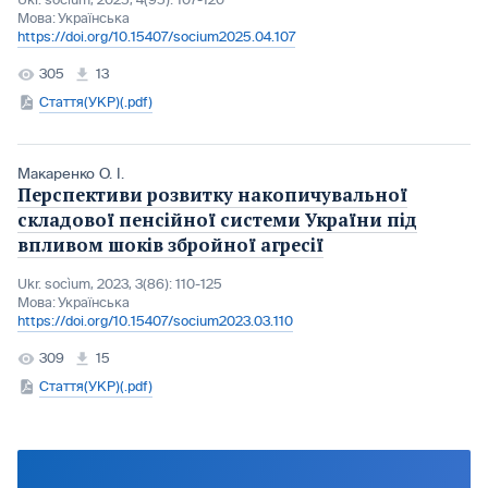
Ukr. socìum, 2025, 4(95): 107-120
Мова:
Українська
https://doi.org/10.15407/socium2025.04.107
305
13
Стаття(УКР)(.pdf)
Макаренко О. І.
Перспективи розвитку накопичувальної
складової пенсійної системи України під
впливом шоків збройної агресії
Ukr. socìum, 2023, 3(86): 110-125
Мова:
Українська
https://doi.org/10.15407/socium2023.03.110
309
15
Стаття(УКР)(.pdf)