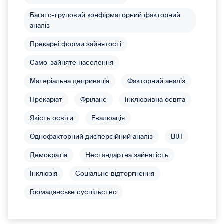
Багато-груповий конфірматорний факторний
аналіз
Прекарні форми зайнятості
Само-зайняте населення
Матеріальна депривація
Факторний аналіз
Прекаріат
Фріланс
Інклюзивна освіта
Якість освіти
Евалюація
Однофакторний дисперсійний аналіз
ВІЛ
Демократія
Нестандартна зайнятість
Інклюзія
Соціальне відторгнення
Громадянське суспільство