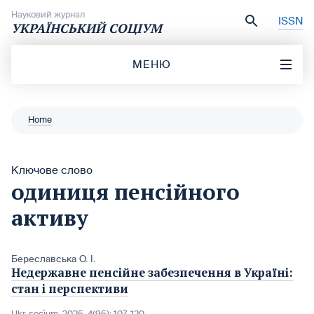
Перейти до вмісту
Науковий журнал
ISSN
УКРАЇНСЬКИЙ СОЦІУМ
МЕНЮ
Home
Ключове слово
одиниця пенсійного
активу
Береславська О. І.
Недержавне пенсійне забезпечення в Україні:
стан і перспективи