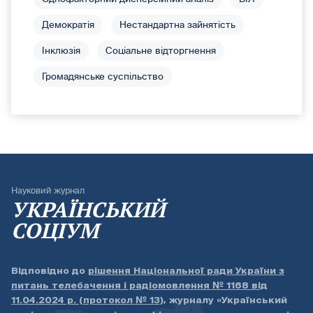
Демократія
Нестандартна зайнятість
Інклюзія
Соціальне відторгнення
Громадянське суспільство
Науковий журнал
УКРАЇНСЬКИЙ
СОЦІУМ
Відповідно до
рішення Національної ради України з
питань телебачення і радіомовлення № 1168 від
11.04.2024 р. (протокол № 13)
, журналу «Український