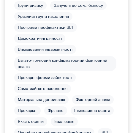
Групи ризику
Залучені до секс-бізнесу
Уразливі групи населення
Програми профілактики ВІЛ
Демократичні цінності
Вимірювання інваріантності
Багато-груповий конфірматорний факторний
аналіз
Прекарні форми зайнятості
Само-зайняте населення
Матеріальна депривація
Факторний аналіз
Прекаріат
Фріланс
Інклюзивна освіта
Якість освіти
Евалюація
Однофакторний дисперсійний аналіз
ВІЛ