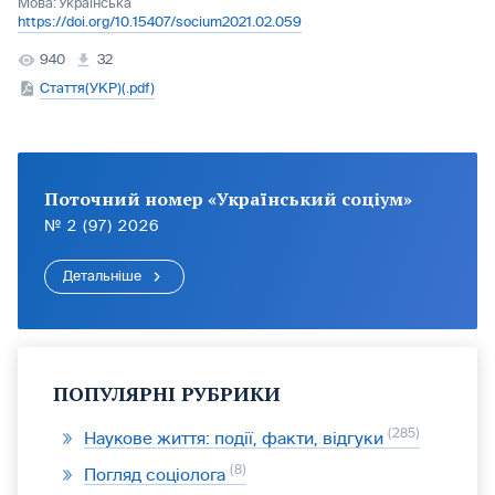
Мова:
Українська
https://doi.org/10.15407/socium2021.02.059
940
32
Стаття(УКР)(.pdf)
Поточний номер «Український соціум»
№ 2 (97) 2026
Детальніше
ПОПУЛЯРНІ РУБРИКИ
285
Наукове життя: події, факти, відгуки
8
Погляд соціолога