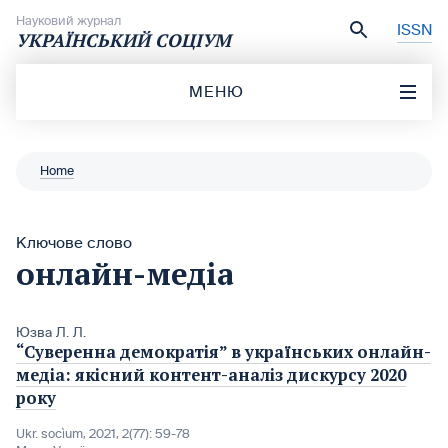
Перейти до вмісту
Науковий журнал
ISSN
УКРАЇНСЬКИЙ СОЦІУМ
МЕНЮ
Home
Ключове слово
онлайн-медіа
Юзва Л. Л.
“Суверенна демократія” в українських онлайн-
медіа: якісний контент-аналіз дискурсу 2020
року
Ukr. socìum, 2021, 2(77): 59-78