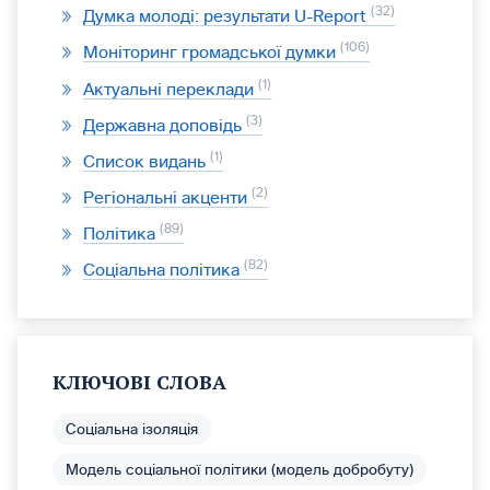
32
Думка молоді: результати U-Report
106
Моніторинг громадської думки
1
Актуальні переклади
3
Державна доповідь
1
Список видань
2
Регіональні акценти
89
Політика
82
Соціальна політика
КЛЮЧОВІ СЛОВА
Соціальна ізоляція
Модель соціальної політики (модель добробуту)