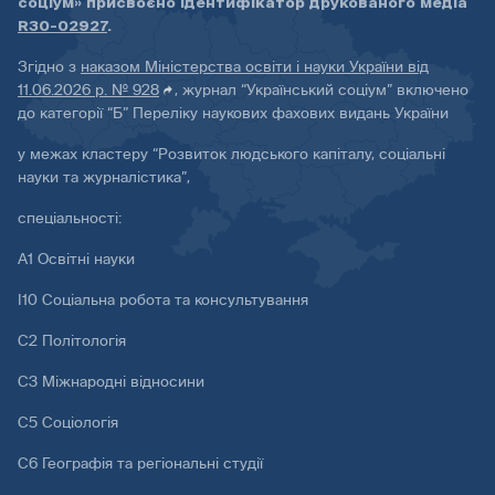
соціум» присвоєно ідентифікатор друкованого медіа
R30-02927
.
Згідно з
наказом Міністерства освіти і науки України від
11.06.2026 р. № 928
, журнал “Український соціум” включено
до категорії “Б” Переліку наукових фахових видань України
у межах кластеру “Розвиток людського капіталу, соціальні
науки та журналістика”,
спеціальності:
А1 Освітні науки
І10 Соціальна робота та консультування
С2 Політологія
С3 Міжнародні відносини
С5 Соціологія
С6 Географія та регіональні студії