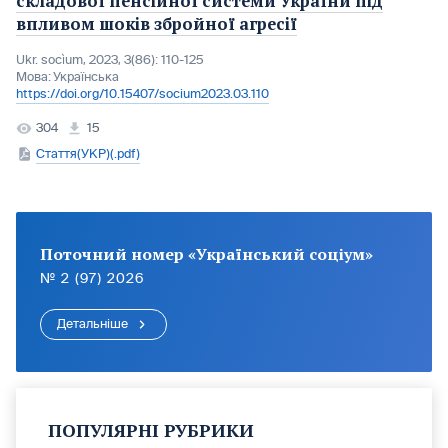
складової пенсійної системи України під
впливом шоків збройної агресії
Ukr. socìum, 2023, 3(86): 110-125
Мова:
Українська
https://doi.org/10.15407/socium2023.03.110
304
15
Стаття(УКР)(.pdf)
Поточний номер «Український соціум»
№ 2 (97) 2026
Детальніше
ПОПУЛЯРНІ РУБРИКИ