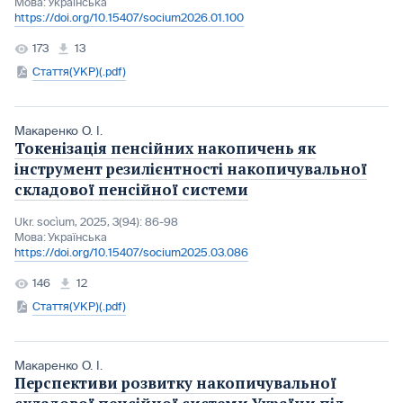
Мова:
Українська
https://doi.org/10.15407/socium2026.01.100
173
13
Стаття(УКР)(.pdf)
Макаренко О. І.
Токенізація пенсійних накопичень як
інструмент резилієнтності накопичувальної
складової пенсійної системи
Ukr. socìum, 2025, 3(94): 86-98
Мова:
Українська
https://doi.org/10.15407/socium2025.03.086
146
12
Стаття(УКР)(.pdf)
Макаренко О. І.
Перспективи розвитку накопичувальної