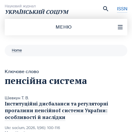
Перейти до вмісту
Науковий журнал
ISSN
УКРАЇНСЬКИЙ СОЦІУМ
МЕНЮ
Home
Ключове слово
пенсійна система
Шевкун Т. В.
Інституційні дисбаланси та регуляторні
прогалини пенсійної системи України:
особливості й наслідки
Ukr. socìum, 2026, 1(96): 100-116