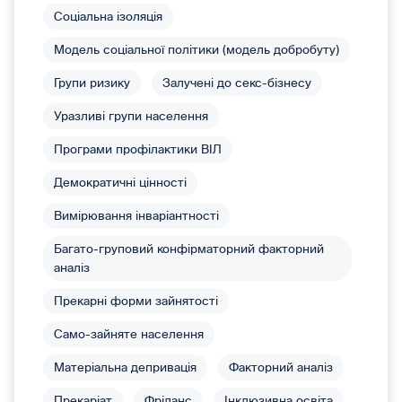
Соціальна ізоляція
Модель соціальної політики (модель добробуту)
Групи ризику
Залучені до секс-бізнесу
Уразливі групи населення
Програми профілактики ВІЛ
Демократичні цінності
Вимірювання інваріантності
Багато-груповий конфірматорний факторний
аналіз
Прекарні форми зайнятості
Само-зайняте населення
Матеріальна депривація
Факторний аналіз
Прекаріат
Фріланс
Інклюзивна освіта