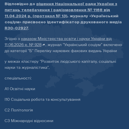
Відповідно до
рішення Національної ради України з
питань телебачення і радіомовлення № 1168 від
11.04.2024 р. (протокол № 13)
, журналу «Український
соціум» присвоєно ідентифікатор друкованого медіа
R30-02927
.
Згідно з
наказом Міністерства освіти і науки України від
11.06.2026 р. № 928
, журнал “Український соціум” включено
до категорії “Б” Переліку наукових фахових видань України
у межах кластеру “Розвиток людського капіталу, соціальні
науки та журналістика”,
спеціальності:
А1 Освітні науки
І10 Соціальна робота та консультування
С2 Політологія
С3 Міжнародні відносини