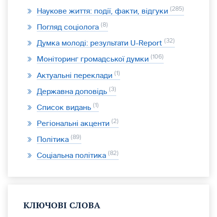
285
Наукове життя: події, факти, відгуки
8
Погляд соціолога
32
Думка молоді: результати U-Report
106
Моніторинг громадської думки
1
Актуальні переклади
3
Державна доповідь
1
Список видань
2
Регіональні акценти
89
Політика
82
Соціальна політика
КЛЮЧОВІ СЛОВА