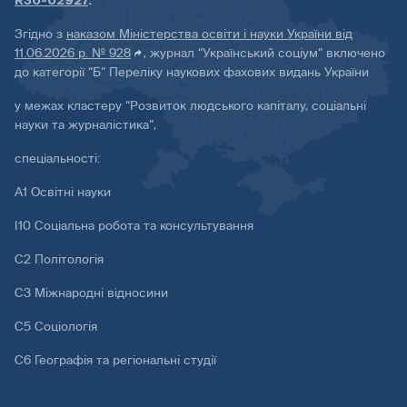
R30-02927
.
Згідно з
наказом Міністерства освіти і науки України від
11.06.2026 р. № 928
, журнал “Український соціум” включено
до категорії “Б” Переліку наукових фахових видань України
у межах кластеру “Розвиток людського капіталу, соціальні
науки та журналістика”,
спеціальності:
А1 Освітні науки
І10 Соціальна робота та консультування
С2 Політологія
С3 Міжнародні відносини
С5 Соціологія
С6 Географія та регіональні студії