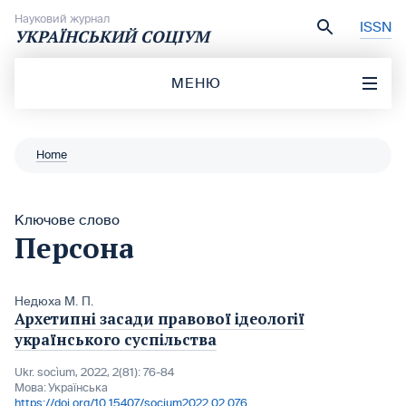
Перейти до вмісту
Науковий журнал
ISSN
УКРАЇНСЬКИЙ СОЦІУМ
МЕНЮ
Home
Ключове слово
Персона
Недюха М. П.
Архетипні засади правової ідеології
українського суспільства
Ukr. socìum, 2022, 2(81): 76-84
Мова:
Українська
https://doi.org/10.15407/socium2022.02.076