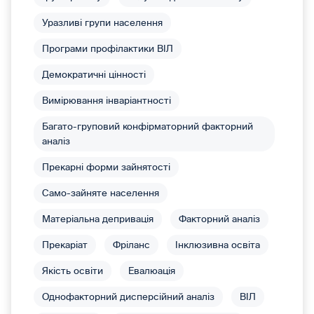
Уразливі групи населення
Програми профілактики ВІЛ
Демократичні цінності
Вимірювання інваріантності
Багато-груповий конфірматорний факторний
аналіз
Прекарні форми зайнятості
Само-зайняте населення
Матеріальна депривація
Факторний аналіз
Прекаріат
Фріланс
Інклюзивна освіта
Якість освіти
Евалюація
Однофакторний дисперсійний аналіз
ВІЛ