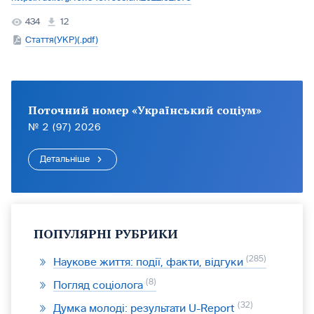
434
12
Стаття(УКР)(.pdf)
Поточний номер «Український соціум»
№ 2 (97) 2026
Детальніше
ПОПУЛЯРНІ РУБРИКИ
285
Наукове життя: події, факти, відгуки
8
Погляд соціолога
32
Думка молоді: результати U-Report