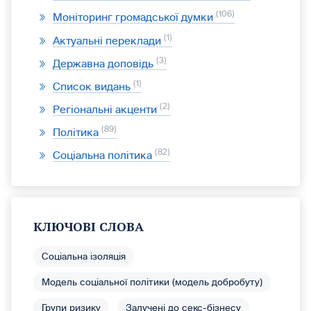
106
Моніторинг громадської думки
1
Актуальні переклади
3
Державна доповідь
1
Список видань
2
Регіональні акценти
89
Політика
82
Соціальна політика
КЛЮЧОВІ СЛОВА
Соціальна ізоляція
Модель соціальної політики (модель добробуту)
Групи ризику
Залучені до секс-бізнесу