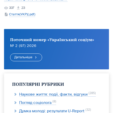
337
23
Стаття(УКР)(.pdf)
Поточний номер «Український соціум»
№ 2 (97) 2026
Детальніше
ПОПУЛЯРНІ РУБРИКИ
285
Наукове життя: події, факти, відгуки
8
Погляд соціолога
32
Думка молоді: результати U-Report