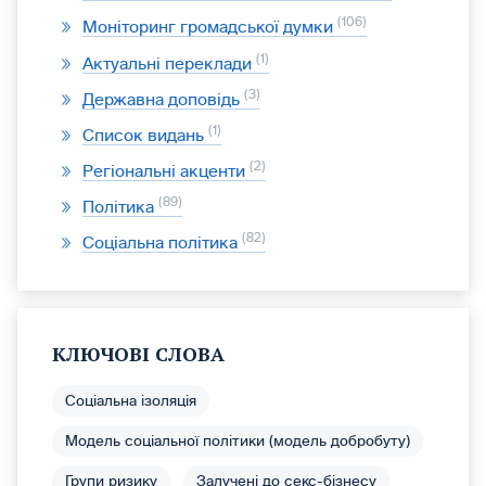
106
Моніторинг громадської думки
1
Актуальні переклади
3
Державна доповідь
1
Список видань
2
Регіональні акценти
89
Політика
82
Соціальна політика
КЛЮЧОВІ СЛОВА
Соціальна ізоляція
Модель соціальної політики (модель добробуту)
Групи ризику
Залучені до секс-бізнесу