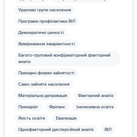
Уразливі групи населення
Програми профілактики ВІЛ
Демократичні цінності
Вимірювання інваріантності
Багато-груповий конфірматорний факторний
аналіз
Прекарні форми зайнятості
Само-зайняте населення
Матеріальна депривація
Факторний аналіз
Прекаріат
Фріланс
Інклюзивна освіта
Якість освіти
Евалюація
Однофакторний дисперсійний аналіз
ВІЛ