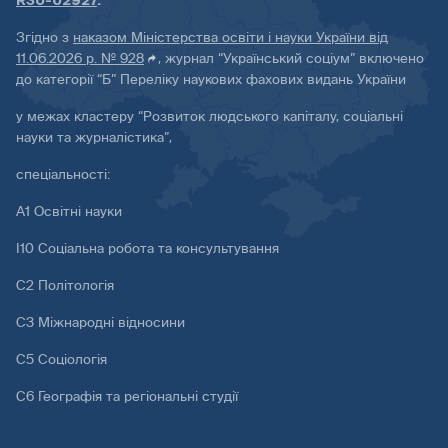
R30-02927
.
Згідно з
наказом Міністерства освіти і науки України від
11.06.2026 р. № 928
, журнал “Український соціум” включено
до категорії “Б” Переліку наукових фахових видань України
у межах кластеру “Розвиток людського капіталу, соціальні
науки та журналістика”,
спеціальності:
А1 Освітні науки
І10 Соціальна робота та консультування
С2 Політологія
С3 Міжнародні відносини
С5 Соціологія
С6 Географія та регіональні студії