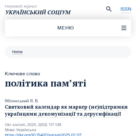
Перейти до вмісту
Науковий журнал
ISSN
УКРАЇНСЬКИЙ СОЦІУМ
МЕНЮ
Home
Ключове слово
політика пам’яті
Яблонський Я. В.
Святковий календар як маркер (не)підтримки
українцями декомунізації та дерусифікації
Ukr. socìum, 2025, 2(93): 117-139
Мова:
Українська
https://doi.org/10.15407/socium2025.02.117