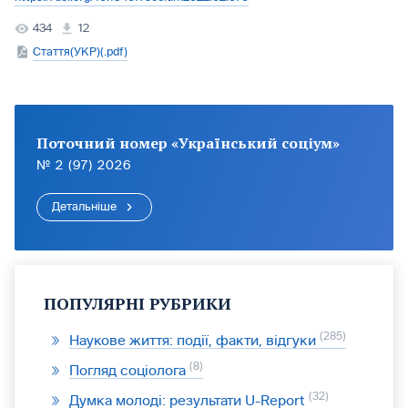
434
12
Стаття(УКР)(.pdf)
Поточний номер «Український соціум»
№ 2 (97) 2026
Детальніше
ПОПУЛЯРНІ РУБРИКИ
285
Наукове життя: події, факти, відгуки
8
Погляд соціолога
32
Думка молоді: результати U-Report