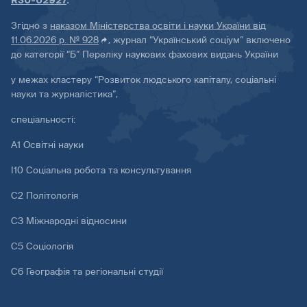
R30-02927
.
Згідно з
наказом Міністерства освіти і науки України від
11.06.2026 р. № 928
, журнал “Український соціум” включено
до категорії “Б” Переліку наукових фахових видань України
у межах кластеру “Розвиток людського капіталу, соціальні
науки та журналістика”,
спеціальності:
А1 Освітні науки
І10 Соціальна робота та консультування
С2 Політологія
С3 Міжнародні відносини
С5 Соціологія
С6 Географія та регіональні студії