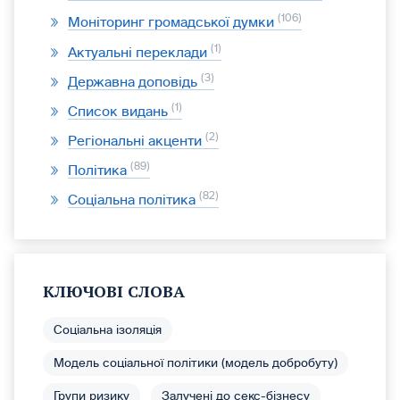
106
Моніторинг громадської думки
1
Актуальні переклади
3
Державна доповідь
1
Список видань
2
Регіональні акценти
89
Політика
82
Соціальна політика
КЛЮЧОВІ СЛОВА
Соціальна ізоляція
Модель соціальної політики (модель добробуту)
Групи ризику
Залучені до секс-бізнесу