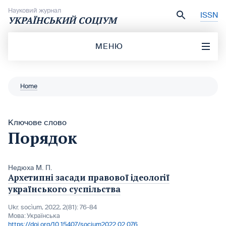
Перейти до вмісту
Науковий журнал
ISSN
УКРАЇНСЬКИЙ СОЦІУМ
МЕНЮ
Home
Ключове слово
Порядок
Недюха М. П.
Архетипні засади правової ідеології
українського суспільства
Ukr. socìum, 2022, 2(81): 76-84
Мова:
Українська
https://doi.org/10.15407/socium2022.02.076