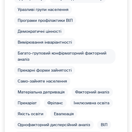
Уразливі групи населення
Програми профілактики ВІЛ
Демократичні цінності
Вимірювання інваріантності
Багато-груповий конфірматорний факторний
аналіз
Прекарні форми зайнятості
Само-зайняте населення
Матеріальна депривація
Факторний аналіз
Прекаріат
Фріланс
Інклюзивна освіта
Якість освіти
Евалюація
Однофакторний дисперсійний аналіз
ВІЛ