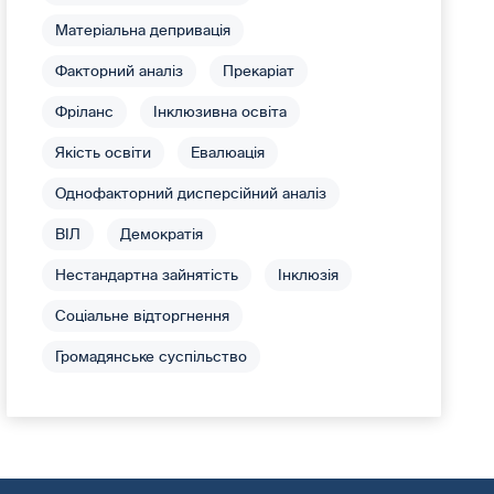
Матеріальна депривація
Факторний аналіз
Прекаріат
Фріланс
Інклюзивна освіта
Якість освіти
Евалюація
Однофакторний дисперсійний аналіз
ВІЛ
Демократія
Нестандартна зайнятість
Інклюзія
Соціальне відторгнення
Громадянське суспільство