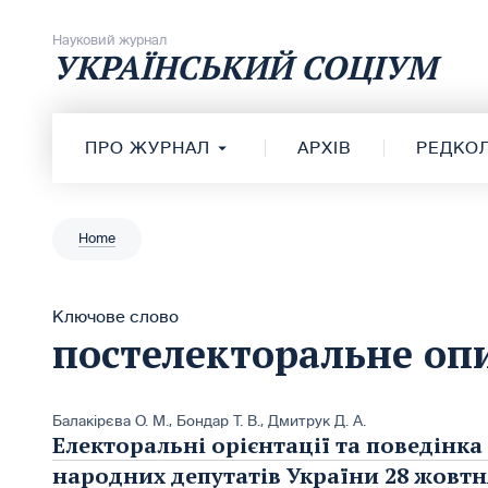
Перейти до вмісту
Науковий журнал
УКРАЇНСЬКИЙ СОЦІУМ
ПРО ЖУРНАЛ
АРХІВ
РЕДКОЛ
Home
Ключове слово
постелекторальне оп
Балакірєва О. М.
,
Бондар Т. В.
,
Дмитрук Д. А.
Електоральні орієнтації та поведінка
народних депутатів України 28 жовтн