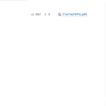
667
5
Стаття(УКР)(.pdf)