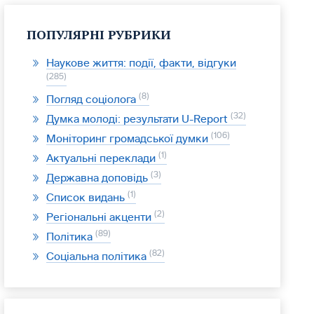
ПОПУЛЯРНІ РУБРИКИ
Наукове життя: події, факти, відгуки
285
8
Погляд соціолога
32
Думка молоді: результати U-Report
106
Моніторинг громадської думки
1
Актуальні переклади
3
Державна доповідь
1
Список видань
2
Регіональні акценти
89
Політика
82
Соціальна політика