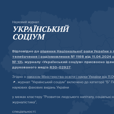
Науковий журнал
УКРАЇНСЬКИЙ
СОЦІУМ
Відповідно до
рішення Національної ради України з
телебачення і радіомовлення № 1168 від 11.04.2024 
№ 13)
, журналу «Український соціум» присвоєно іде
друкованого медіа
R30-02927
.
Згідно з
наказом Міністерства освіти і науки України від 11.
, журнал “Український соціум” включено до категорії “Б” П
наукових фахових видань України
у межах кластеру “Розвиток людського капіталу, соціальні н
журналістика”,
спеціальності: