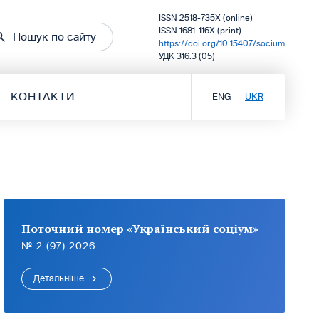
ISSN 2518-735X (online)
ISSN 1681-116X (print)
Пошук по сайту
https://doi.org/10.15407/socium
УДК 316.3 (05)
КОНТАКТИ
ENG
UKR
Поточний номер «Український соціум»
№ 2 (97) 2026
Детальніше