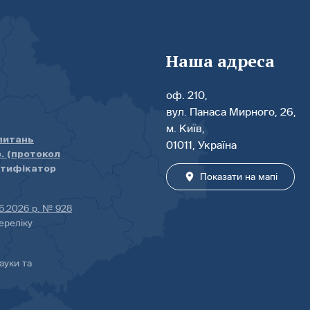
Наша адреса
оф. 210,
вул. Панаса Мирного, 26,
м. Київ,
 питань
01011, Україна
р. (протокол
нтифікатор
Показати на мапі
06.2026 р. № 928
ереліку
ауки та