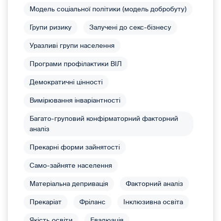
Модель соціальної політики (модель добробуту)
Групи ризику
Залучені до секс-бізнесу
Уразливі групи населення
Програми профілактики ВІЛ
Демократичні цінності
Вимірювання інваріантності
Багато-груповий конфірматорний факторний
аналіз
Прекарні форми зайнятості
Само-зайняте населення
Матеріальна депривація
Факторний аналіз
Прекаріат
Фріланс
Інклюзивна освіта
Якість освіти
Евалюація