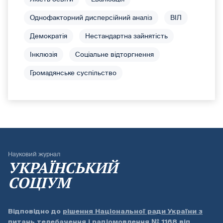
Однофакторний дисперсійний аналіз
ВІЛ
Демократія
Нестандартна зайнятість
Інклюзія
Соціальне відторгнення
Громадянське суспільство
Науковий журнал
УКРАЇНСЬКИЙ
СОЦІУМ
Відповідно до
рішення Національної ради України з
питань телебачення і радіомовлення № 1168 від