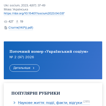
Ukr. socìum, 2023, 4(87): 37-49
Мова:
Українська
https://doi.org/10.15407/socium2023.04.037
427
19
Стаття(УКР)(.pdf)
Поточний номер «Український соціум»
№ 2 (97) 2026
Детальніше
ПОПУЛЯРНІ РУБРИКИ
285
Наукове життя: події, факти, відгуки