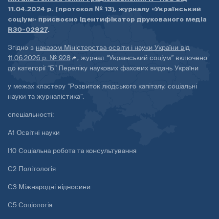
11.04.2024 р. (протокол № 13)
, журналу «Український
соціум» присвоєно ідентифікатор друкованого медіа
R30-02927
.
Згідно з
наказом Міністерства освіти і науки України від
11.06.2026 р. № 928
, журнал “Український соціум” включено
до категорії “Б” Переліку наукових фахових видань України
у межах кластеру “Розвиток людського капіталу, соціальні
науки та журналістика”,
спеціальності:
А1 Освітні науки
І10 Соціальна робота та консультування
С2 Політологія
С3 Міжнародні відносини
С5 Соціологія