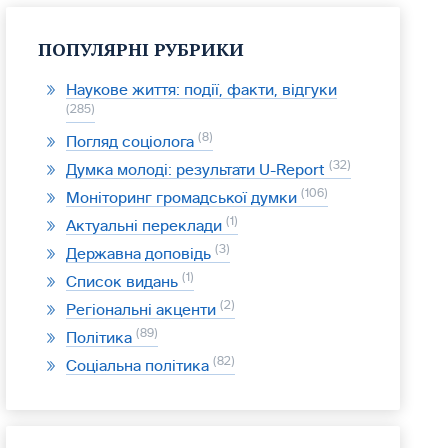
ПОПУЛЯРНІ РУБРИКИ
Наукове життя: події, факти, відгуки
285
8
Погляд соціолога
32
Думка молоді: результати U-Report
106
Моніторинг громадської думки
1
Актуальні переклади
3
Державна доповідь
1
Список видань
2
Регіональні акценти
89
Політика
82
Соціальна політика