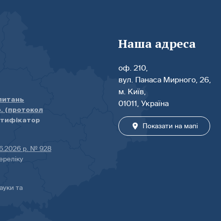
Наша адреса
оф. 210,
вул. Панаса Мирного, 26,
м. Київ,
 питань
01011, Україна
р. (протокол
нтифікатор
Показати на мапі
06.2026 р. № 928
ереліку
ауки та