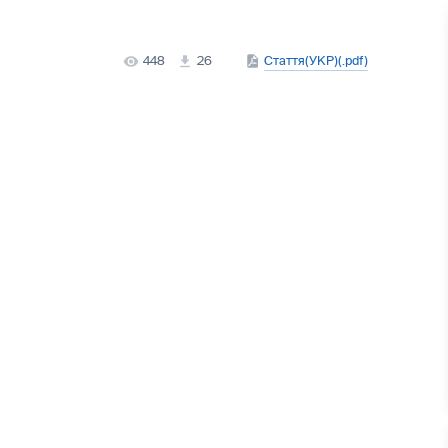
448
26
Стаття(УКР)(.pdf)