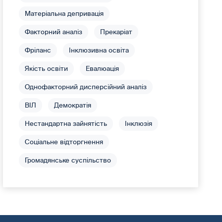
Матеріальна депривація
Факторний аналіз
Прекаріат
Фріланс
Інклюзивна освіта
Якість освіти
Евалюація
Однофакторний дисперсійний аналіз
ВІЛ
Демократія
Нестандартна зайнятість
Інклюзія
Соціальне відторгнення
Громадянське суспільство