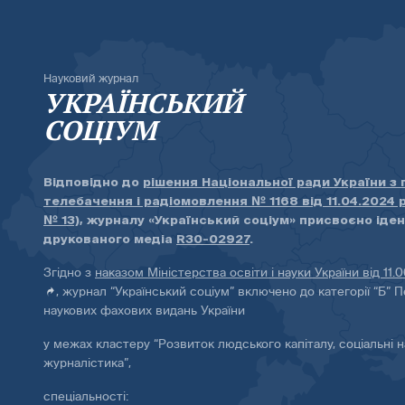
Науковий журнал
УКРАЇНСЬКИЙ
СОЦІУМ
Відповідно до
рішення Національної ради України з
телебачення і радіомовлення № 1168 від 11.04.2024 
№ 13)
, журналу «Український соціум» присвоєно іде
друкованого медіа
R30-02927
.
Згідно з
наказом Міністерства освіти і науки України від 11.
, журнал “Український соціум” включено до категорії “Б” П
наукових фахових видань України
у межах кластеру “Розвиток людського капіталу, соціальні н
журналістика”,
спеціальності: