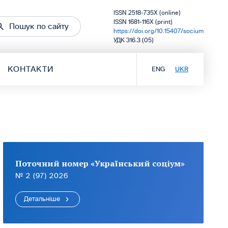
ISSN 2518-735X (online)
ISSN 1681-116X (print)
Пошук по сайту
https://doi.org/10.15407/socium
УДК 316.3 (05)
КОНТАКТИ
ENG
UKR
Поточний номер «Український соціум»
№ 2 (97) 2026
Детальніше