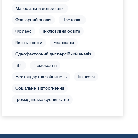
Матеріальна депривація
Факторний аналіз
Прекаріат
Фріланс
Інклюзивна освіта
Якість освіти
Евалюація
Однофакторний дисперсійний аналіз
ВІЛ
Демократія
Нестандартна зайнятість
Інклюзія
Соціальне відторгнення
Громадянське суспільство