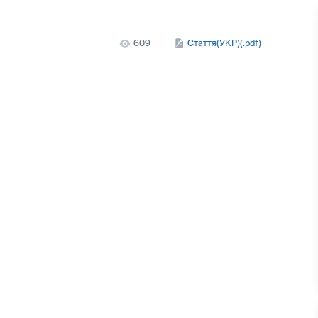
609
Стаття(УКР)(.pdf)