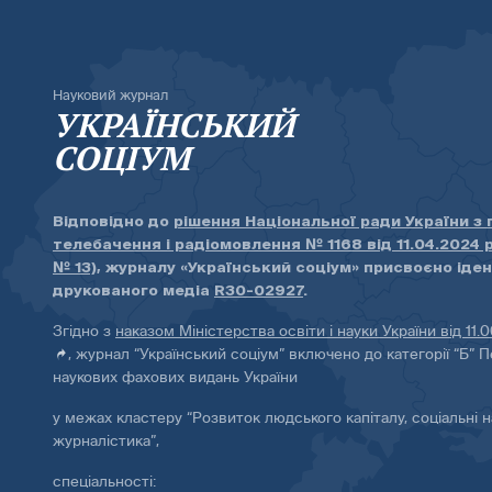
Науковий журнал
УКРАЇНСЬКИЙ
СОЦІУМ
Відповідно до
рішення Національної ради України з
телебачення і радіомовлення № 1168 від 11.04.2024 
№ 13)
, журналу «Український соціум» присвоєно іде
друкованого медіа
R30-02927
.
Згідно з
наказом Міністерства освіти і науки України від 11.
, журнал “Український соціум” включено до категорії “Б” П
наукових фахових видань України
у межах кластеру “Розвиток людського капіталу, соціальні н
журналістика”,
спеціальності: