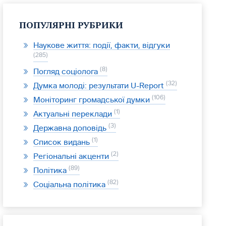
ПОПУЛЯРНІ РУБРИКИ
Наукове життя: події, факти, відгуки
285
8
Погляд соціолога
32
Думка молоді: результати U-Report
106
Моніторинг громадської думки
1
Актуальні переклади
3
Державна доповідь
1
Список видань
2
Регіональні акценти
89
Політика
82
Соціальна політика