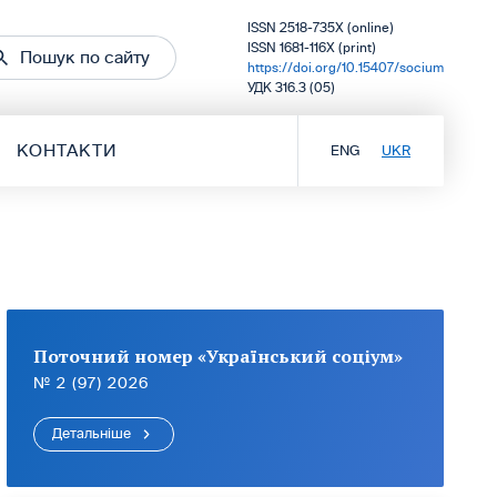
ISSN 2518-735X (online)
ISSN 1681-116X (print)
Пошук по сайту
https://doi.org/10.15407/socium
УДК 316.3 (05)
КОНТАКТИ
ENG
UKR
Поточний номер «Український соціум»
№ 2 (97) 2026
Детальніше