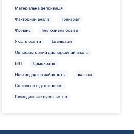
Матеріальна депривація
Факторний аналіз
Прекаріат
Фріланс
Інклюзивна освіта
Якість освіти
Евалюація
Однофакторний дисперсійний аналіз
ВІЛ
Демократія
Нестандартна зайнятість
Інклюзія
Соціальне відторгнення
Громадянське суспільство