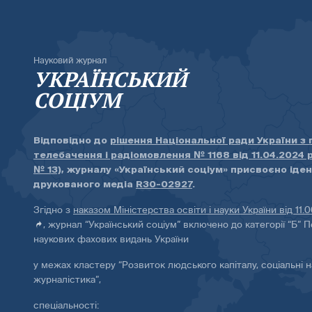
Науковий журнал
УКРАЇНСЬКИЙ
СОЦІУМ
Відповідно до
рішення Національної ради України з
телебачення і радіомовлення № 1168 від 11.04.2024 
№ 13)
, журналу «Український соціум» присвоєно іде
друкованого медіа
R30-02927
.
Згідно з
наказом Міністерства освіти і науки України від 11.
, журнал “Український соціум” включено до категорії “Б” П
наукових фахових видань України
у межах кластеру “Розвиток людського капіталу, соціальні н
журналістика”,
спеціальності: