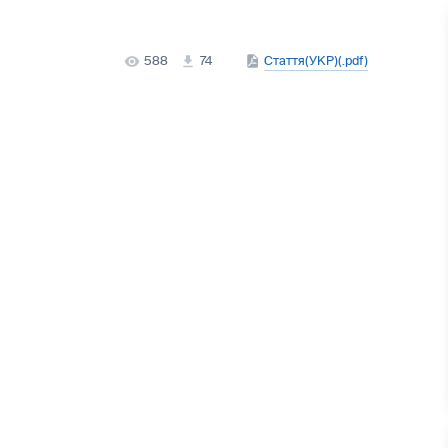
588
74
Стаття(УКР)(.pdf)