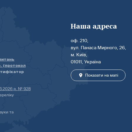
Наша адреса
оф. 210,
вул. Панаса Мирного, 26,
м. Київ,
 питань
01011, Україна
р. (протокол
нтифікатор
Показати на мапі
06.2026 р. № 928
ереліку
ауки та