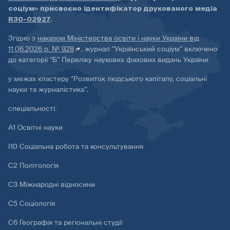
соціум» присвоєно ідентифікатор друкованого медіа
R30-02927
.
Згідно з
наказом Міністерства освіти і науки України від
11.06.2026 р. № 928
, журнал “Український соціум” включено
до категорії “Б” Переліку наукових фахових видань України
у межах кластеру “Розвиток людського капіталу, соціальні
науки та журналістика”,
спеціальності:
А1 Освітні науки
І10 Соціальна робота та консультування
С2 Політологія
С3 Міжнародні відносини
С5 Соціологія
С6 Географія та регіональні студії