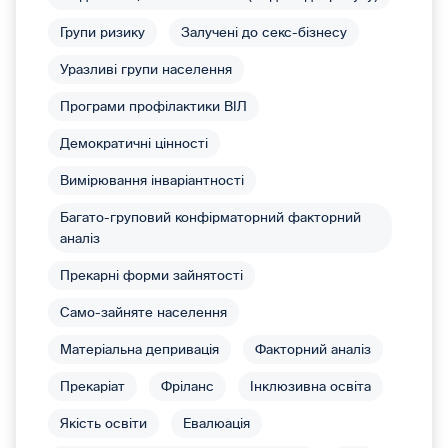
Групи ризику
Залучені до секс-бізнесу
Уразливі групи населення
Програми профілактики ВІЛ
Демократичні цінності
Вимірювання інваріантності
Багато-груповий конфірматорний факторний
аналіз
Прекарні форми зайнятості
Само-зайняте населення
Матеріальна депривація
Факторний аналіз
Прекаріат
Фріланс
Інклюзивна освіта
Якість освіти
Евалюація