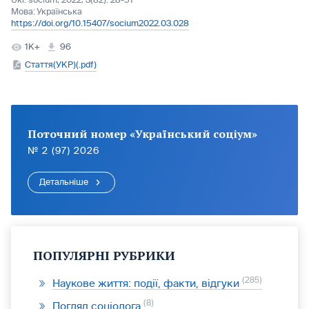
Ukr. socìum, 2022, 3(82): 28-51
Мова:
Українська
https://doi.org/10.15407/socium2022.03.028
1K+
96
Стаття(УКР)(.pdf)
Поточний номер «Український соціум»
№ 2 (97) 2026
Детальніше
ПОПУЛЯРНІ РУБРИКИ
285
Наукове життя: події, факти, відгуки
8
Погляд соціолога