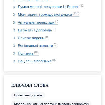
32
Думка молоді: результати U-Report
106
Моніторинг громадської думки
1
Актуальні переклади
3
Державна доповідь
1
Список видань
2
Регіональні акценти
89
Політика
82
Соціальна політика
КЛЮЧОВІ СЛОВА
Соціальна ізоляція
Модель соціальної політики (модель добробуту)