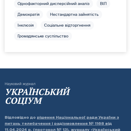
Однофакторний дисперсійний аналіз
ВІЛ
Демократія
Нестандартна зайнятість
Інклюзія
Соціальне відторгнення
Громадянське суспільство
Науковий журнал
УКРАЇНСЬКИЙ
СОЦІУМ
Відповідно до
рішення Національної ради України з
питань телебачення і радіомовлення № 1168 від
11.04.2024 р. (протокол № 13)
, журналу «Український