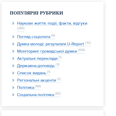
ПОПУЛЯРНІ РУБРИКИ
Наукове життя: події, факти, відгуки
285
8
Погляд соціолога
32
Думка молоді: результати U-Report
106
Моніторинг громадської думки
1
Актуальні переклади
3
Державна доповідь
1
Список видань
2
Регіональні акценти
89
Політика
82
Соціальна політика