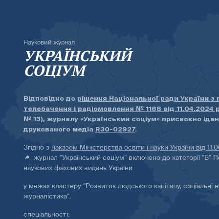
Науковий журнал
УКРАЇНСЬКИЙ
СОЦІУМ
Відповідно до
рішення Національної ради України з
телебачення і радіомовлення № 1168 від 11.04.2024 
№ 13)
, журналу «Український соціум» присвоєно іде
друкованого медіа
R30-02927
.
Згідно з
наказом Міністерства освіти і науки України від 11.
, журнал “Український соціум” включено до категорії “Б” П
наукових фахових видань України
у межах кластеру “Розвиток людського капіталу, соціальні н
журналістика”,
спеціальності: