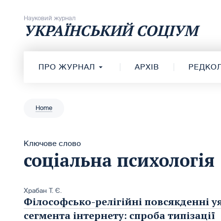
Перейти до вмісту
Науковий журнал
УКРАЇНСЬКИЙ СОЦІУМ
ПРО ЖУРНАЛ
АРХІВ
РЕДКОЛ
Home
Ключове слово
соціальна психологія
Храбан Т. Є.
Філософсько-релігійні повсякденні у
сегмента інтернету: спроба типізації