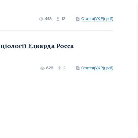
448
13
Стаття(УКР)(.pdf)
ціології Едварда Росса
628
2
Стаття(УКР)(.pdf)