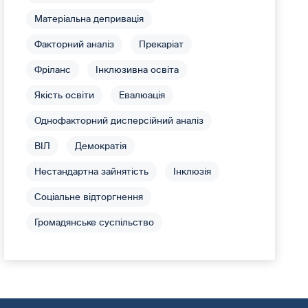
Матеріальна депривація
Факторний аналіз
Прекаріат
Фріланс
Інклюзивна освіта
Якість освіти
Евалюація
Однофакторний дисперсійний аналіз
ВІЛ
Демократія
Нестандартна зайнятість
Інклюзія
Соціальне відторгнення
Громадянське суспільство