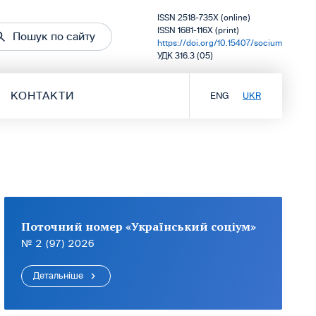
ISSN 2518-735X (online)
ISSN 1681-116X (print)
Пошук по сайту
https://doi.org/10.15407/socium
УДК 316.3 (05)
КОНТАКТИ
ENG
UKR
Поточний номер «Український соціум»
№ 2 (97) 2026
Детальніше