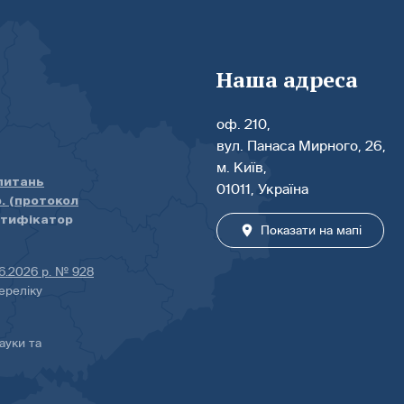
Наша адреса
оф. 210,
вул. Панаса Мирного, 26,
м. Київ,
 питань
01011, Україна
р. (протокол
нтифікатор
Показати на мапі
06.2026 р. № 928
ереліку
ауки та