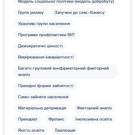
Модель соціальної політики (модель добробуту)
Групи ризику
Залучені до секс-бізнесу
Уразливі групи населення
Програми профілактики ВІЛ
Демократичні цінності
Вимірювання інваріантності
Багато-груповий конфірматорний факторний
аналіз
Прекарні форми зайнятості
Само-зайняте населення
Матеріальна депривація
Факторний аналіз
Прекаріат
Фріланс
Інклюзивна освіта
Якість освіти
Евалюація