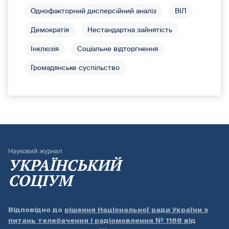
Однофакторний дисперсійний аналіз
ВІЛ
Демократія
Нестандартна зайнятість
Інклюзія
Соціальне відторгнення
Громадянське суспільство
Науковий журнал
УКРАЇНСЬКИЙ
СОЦІУМ
Відповідно до
рішення Національної ради України з
питань телебачення і радіомовлення № 1168 від