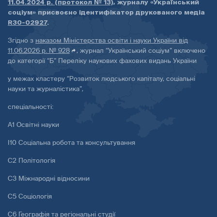
11.04.2024 р. (протокол № 13)
, журналу «Український
соціум» присвоєно ідентифікатор друкованого медіа
R30-02927
.
Згідно з
наказом Міністерства освіти і науки України від
11.06.2026 р. № 928
, журнал “Український соціум” включено
до категорії “Б” Переліку наукових фахових видань України
у межах кластеру “Розвиток людського капіталу, соціальні
науки та журналістика”,
спеціальності:
А1 Освітні науки
І10 Соціальна робота та консультування
С2 Політологія
С3 Міжнародні відносини
С5 Соціологія
С6 Географія та регіональні студії