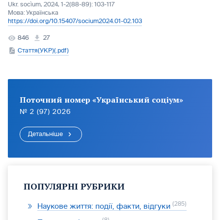
Ukr. socìum, 2024, 1-2(88-89): 103-117
Мова:
Українська
https://doi.org/10.15407/socium2024.01-02.103
846
27
Стаття(УКР)(.pdf)
Поточний номер «Український соціум»
№ 2 (97) 2026
Детальніше
ПОПУЛЯРНІ РУБРИКИ
285
Наукове життя: події, факти, відгуки