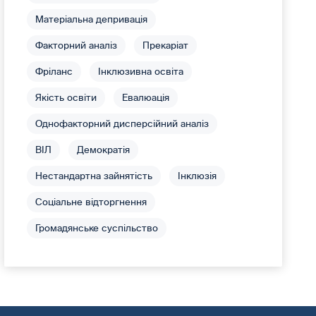
Матеріальна депривація
Факторний аналіз
Прекаріат
Фріланс
Інклюзивна освіта
Якість освіти
Евалюація
Однофакторний дисперсійний аналіз
ВІЛ
Демократія
Нестандартна зайнятість
Інклюзія
Соціальне відторгнення
Громадянське суспільство