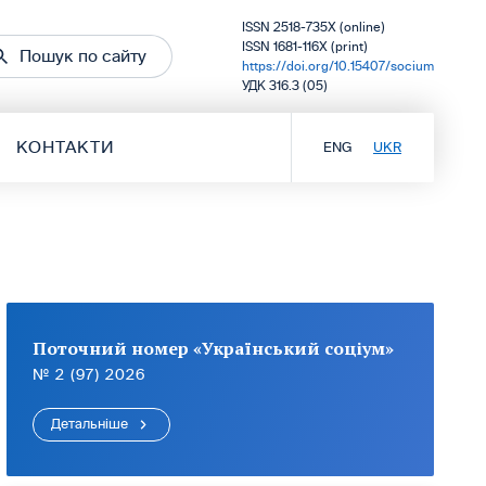
ISSN 2518-735X (online)
ISSN 1681-116X (print)
Пошук по сайту
https://doi.org/10.15407/socium
УДК 316.3 (05)
КОНТАКТИ
ENG
UKR
Поточний номер «Український соціум»
№ 2 (97) 2026
Детальніше