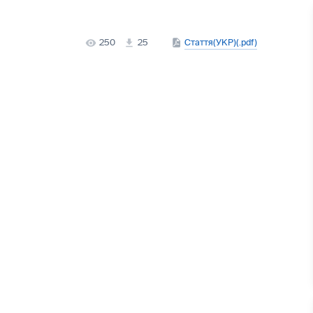
250
25
Стаття(УКР)(.pdf)