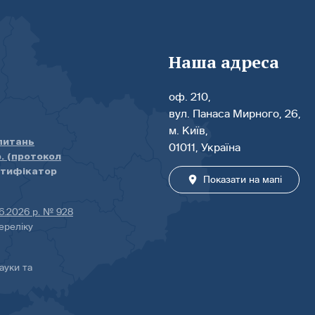
Наша адреса
оф. 210,
вул. Панаса Мирного, 26,
м. Київ,
 питань
01011, Україна
р. (протокол
нтифікатор
Показати на мапі
06.2026 р. № 928
ереліку
ауки та