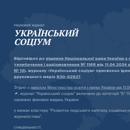
Науковий журнал
УКРАЇНСЬКИЙ
СОЦІУМ
Відповідно до
рішення Національної ради України з
телебачення і радіомовлення № 1168 від 11.04.2024 
№ 13)
, журналу «Український соціум» присвоєно іде
друкованого медіа
R30-02927
.
Згідно з
наказом Міністерства освіти і науки України від 11.
, журнал “Український соціум” включено до категорії “Б” П
наукових фахових видань України
у межах кластеру “Розвиток людського капіталу, соціальні н
журналістика”,
спеціальності: