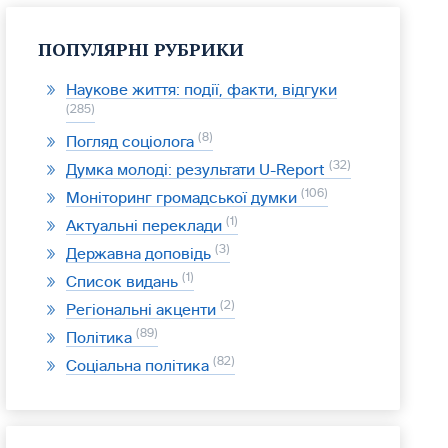
ПОПУЛЯРНІ РУБРИКИ
Наукове життя: події, факти, відгуки
285
8
Погляд соціолога
32
Думка молоді: результати U-Report
106
Моніторинг громадської думки
1
Актуальні переклади
3
Державна доповідь
1
Список видань
2
Регіональні акценти
89
Політика
82
Соціальна політика