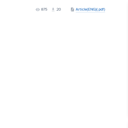
875
20
Article(ENG)(.pdf)