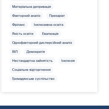
Матеріальна депривація
Факторний аналіз
Прекаріат
Фріланс
Інклюзивна освіта
Якість освіти
Евалюація
Однофакторний дисперсійний аналіз
ВІЛ
Демократія
Нестандартна зайнятість
Інклюзія
Соціальне відторгнення
Громадянське суспільство