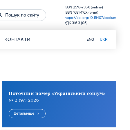
ISSN 2518-735X (online)
ISSN 1681-116X (print)
Пошук по сайту
https://doi.org/10.15407/socium
УДК 316.3 (05)
КОНТАКТИ
ENG
UKR
Поточний номер «Український соціум»
№ 2 (97) 2026
Детальніше