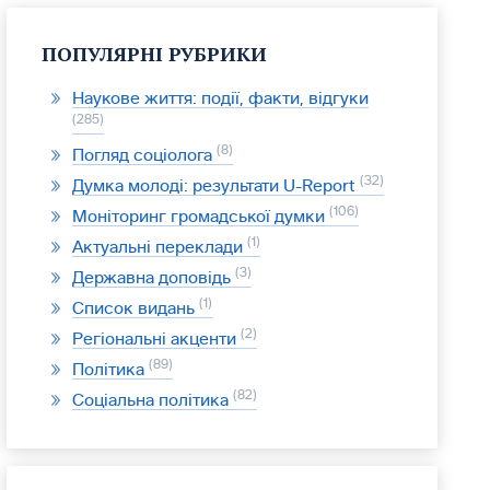
ПОПУЛЯРНІ РУБРИКИ
Наукове життя: події, факти, відгуки
285
8
Погляд соціолога
32
Думка молоді: результати U-Report
106
Моніторинг громадської думки
1
Актуальні переклади
3
Державна доповідь
1
Список видань
2
Регіональні акценти
89
Політика
82
Соціальна політика