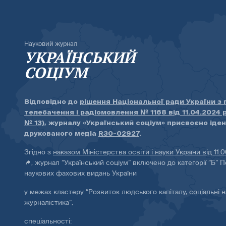
Науковий журнал
УКРАЇНСЬКИЙ
СОЦІУМ
Відповідно до
рішення Національної ради України з
телебачення і радіомовлення № 1168 від 11.04.2024 
№ 13)
, журналу «Український соціум» присвоєно іде
друкованого медіа
R30-02927
.
Згідно з
наказом Міністерства освіти і науки України від 11.
, журнал “Український соціум” включено до категорії “Б” П
наукових фахових видань України
у межах кластеру “Розвиток людського капіталу, соціальні н
журналістика”,
спеціальності: