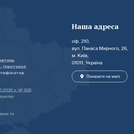
Наша адреса
оф. 210,
вул. Панаса Мирного, 26,
м. Київ,
 питань
01011, Україна
р. (протокол
нтифікатор
Показати на мапі
06.2026 р. № 928
ереліку
ауки та