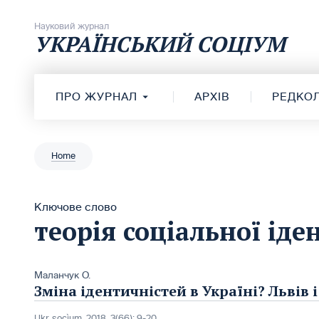
Перейти до вмісту
Науковий журнал
УКРАЇНСЬКИЙ СОЦІУМ
ПРО ЖУРНАЛ
АРХІВ
РЕДКОЛ
Home
Ключове слово
теорія соціальної іде
Маланчук О.
Зміна ідентичністей в Україні? Львів 
Ukr. socìum, 2018, 3(66): 9-20