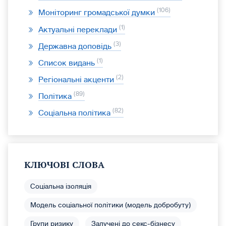
106
Моніторинг громадської думки
1
Актуальні переклади
3
Державна доповідь
1
Список видань
2
Регіональні акценти
89
Політика
82
Соціальна політика
КЛЮЧОВІ СЛОВА
Соціальна ізоляція
Модель соціальної політики (модель добробуту)
Групи ризику
Залучені до секс-бізнесу