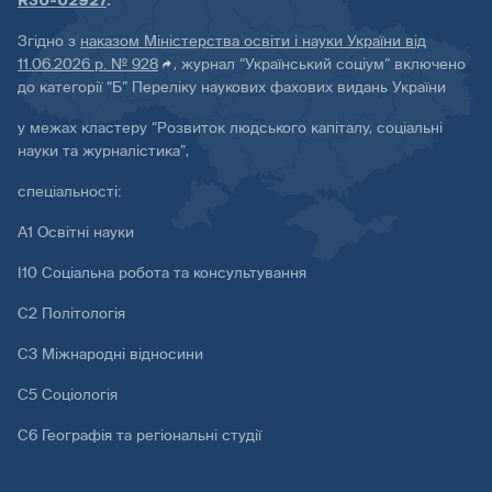
R30-02927
.
Згідно з
наказом Міністерства освіти і науки України від
11.06.2026 р. № 928
, журнал “Український соціум” включено
до категорії “Б” Переліку наукових фахових видань України
у межах кластеру “Розвиток людського капіталу, соціальні
науки та журналістика”,
спеціальності:
А1 Освітні науки
І10 Соціальна робота та консультування
С2 Політологія
С3 Міжнародні відносини
С5 Соціологія
С6 Географія та регіональні студії