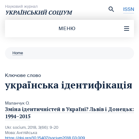
Перейти до вмісту
Науковий журнал
ISSN
УКРАЇНСЬКИЙ СОЦІУМ
МЕНЮ
Home
Ключове слово
українська ідентифікація
Маланчук О.
Зміна ідентичністей в Україні? Львів і Донецьк:
1994–2015
Ukr. socìum, 2018, 3(66): 9-20
Мова:
Англійська
https://doi.org/10.15407/socium2018.03.009