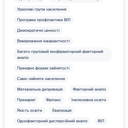
Уразливі групи населення
Програми профілактики ВІЛ
Демократичні цінності
Вимірювання інваріантності
Багато-груповий конфірматорний факторний
аналіз
Прекарні форми зайнятості
Само-зайняте населення
Матеріальна депривація
Факторний аналіз
Прекаріат
Фріланс
Інклюзивна освіта
Якість освіти
Евалюація
Однофакторний дисперсійний аналіз
ВІЛ