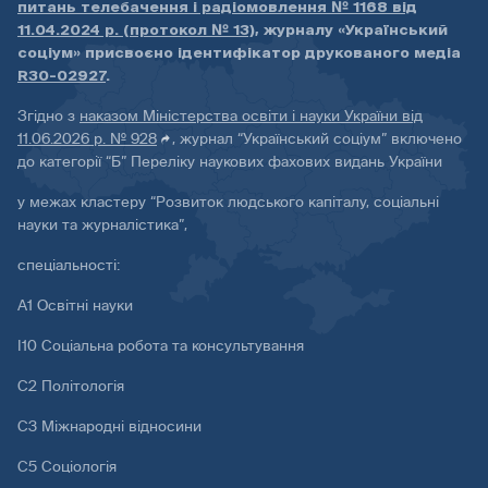
питань телебачення і радіомовлення № 1168 від
11.04.2024 р. (протокол № 13)
, журналу «Український
соціум» присвоєно ідентифікатор друкованого медіа
R30-02927
.
Згідно з
наказом Міністерства освіти і науки України від
11.06.2026 р. № 928
, журнал “Український соціум” включено
до категорії “Б” Переліку наукових фахових видань України
у межах кластеру “Розвиток людського капіталу, соціальні
науки та журналістика”,
спеціальності:
А1 Освітні науки
І10 Соціальна робота та консультування
С2 Політологія
С3 Міжнародні відносини
С5 Соціологія