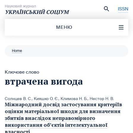
Перейти до вмісту
Науковий журнал
ISSN
УКРАЇНСЬКИЙ СОЦІУМ
МЕНЮ
Home
Ключове слово
втрачена вигода
Солнцев В. С.
,
Кияшко О. Є.
,
Климова Н. Б.
,
Нестор Н. В.
Міжнародний досвід застосування критеріїв
оцінки матеріальної шкоди для визначення
збитків внаслідок неправомірного
використання об’єктів інтелектуальної
власності