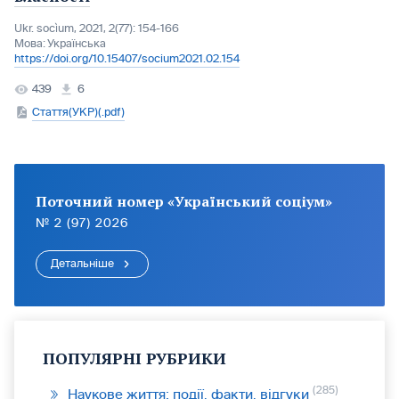
Ukr. socìum, 2021, 2(77): 154-166
Мова:
Українська
https://doi.org/10.15407/socium2021.02.154
439
6
Стаття(УКР)(.pdf)
Поточний номер «Український соціум»
№ 2 (97) 2026
Детальніше
ПОПУЛЯРНІ РУБРИКИ
285
Наукове життя: події, факти, відгуки