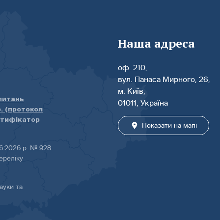
Наша адреса
оф. 210,
вул. Панаса Мирного, 26,
м. Київ,
 питань
01011, Україна
р. (протокол
нтифікатор
Показати на мапі
06.2026 р. № 928
ереліку
ауки та