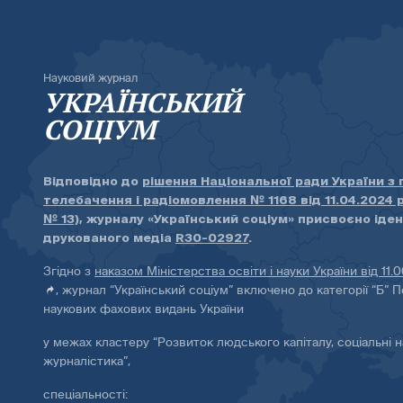
Науковий журнал
УКРАЇНСЬКИЙ
СОЦІУМ
Відповідно до
рішення Національної ради України з
телебачення і радіомовлення № 1168 від 11.04.2024 
№ 13)
, журналу «Український соціум» присвоєно іде
друкованого медіа
R30-02927
.
Згідно з
наказом Міністерства освіти і науки України від 11.
, журнал “Український соціум” включено до категорії “Б” П
наукових фахових видань України
у межах кластеру “Розвиток людського капіталу, соціальні н
журналістика”,
спеціальності: