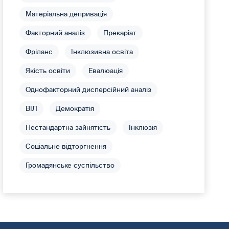
Матеріальна депривація
Факторний аналіз
Прекаріат
Фріланс
Інклюзивна освіта
Якість освіти
Евалюація
Однофакторний дисперсійний аналіз
ВІЛ
Демократія
Нестандартна зайнятість
Інклюзія
Соціальне відторгнення
Громадянське суспільство