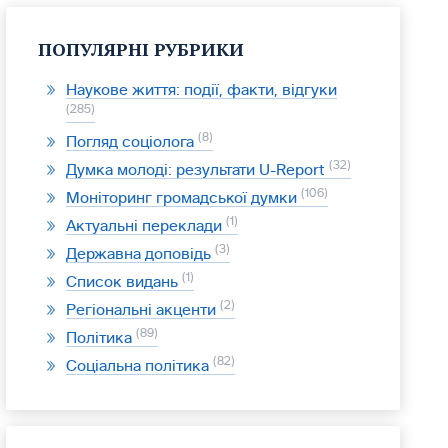
ПОПУЛЯРНІ РУБРИКИ
Наукове життя: події, факти, відгуки
285
8
Погляд соціолога
32
Думка молоді: результати U-Report
106
Моніторинг громадської думки
1
Актуальні переклади
3
Державна доповідь
1
Список видань
2
Регіональні акценти
89
Політика
82
Соціальна політика