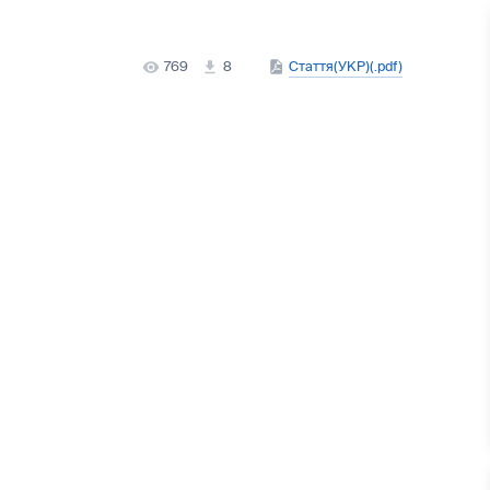
769
8
Стаття(УКР)(.pdf)