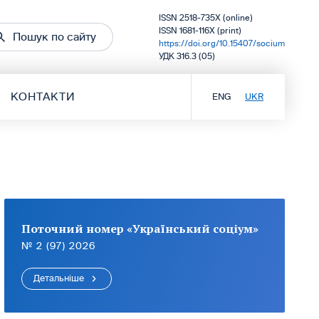
ISSN 2518-735X (online)
ISSN 1681-116X (print)
Пошук по сайту
https://doi.org/10.15407/socium
УДК 316.3 (05)
КОНТАКТИ
ENG
UKR
Поточний номер «Український соціум»
№ 2 (97) 2026
Детальніше