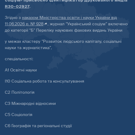
соціум» присвоєно ідентифікатор друкованого медіа
R30-02927
.
Згідно з
наказом Міністерства освіти і науки України від
11.06.2026 р. № 928
, журнал “Український соціум” включено
до категорії “Б” Переліку наукових фахових видань України
у межах кластеру “Розвиток людського капіталу, соціальні
науки та журналістика”,
спеціальності:
А1 Освітні науки
І10 Соціальна робота та консультування
С2 Політологія
С3 Міжнародні відносини
С5 Соціологія
С6 Географія та регіональні студії