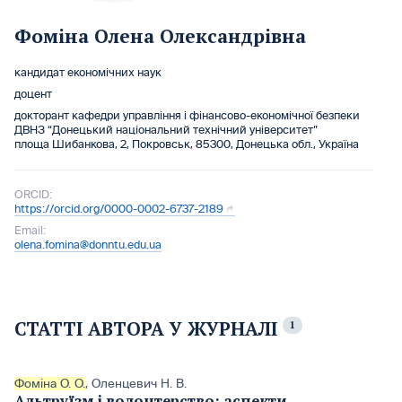
Фоміна Олена Олександрівна
кандидат економічних наук
доцент
докторант кафедри управління і фінансово-економічної безпеки
ДВНЗ “Донецький національний технічний університет”
площа Шибанкова, 2, Покровськ, 85300, Донецька обл., Україна
ORCID:
https://orcid.org/0000-0002-6737-2189
Email:
olena.fomina@donntu.edu.ua
СТАТТІ АВТОРА У ЖУРНАЛІ
1
Фоміна О. О.
,
Оленцевич Н. В.
Альтруїзм і волонтерство: аспекти