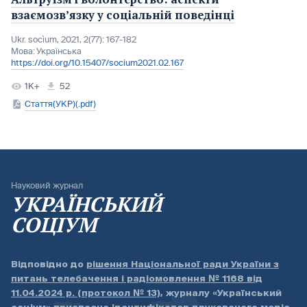
взаємозв’язку у соціальній поведінці
Ukr. socìum, 2021, 2(77): 167-182
Мова:
Українська
https://doi.org/10.15407/socium2021.02.167
1K+
52
Стаття(УКР)(.pdf)
Науковий журнал
УКРАЇНСЬКИЙ
СОЦІУМ
Відповідно до
рішення Національної ради України з
питань телебачення і радіомовлення № 1168 від
11.04.2024 р. (протокол № 13)
, журналу «Український