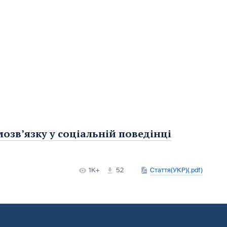
мозв’язку у соціальній поведінці
1K+
52
Стаття(УКР)(.pdf)