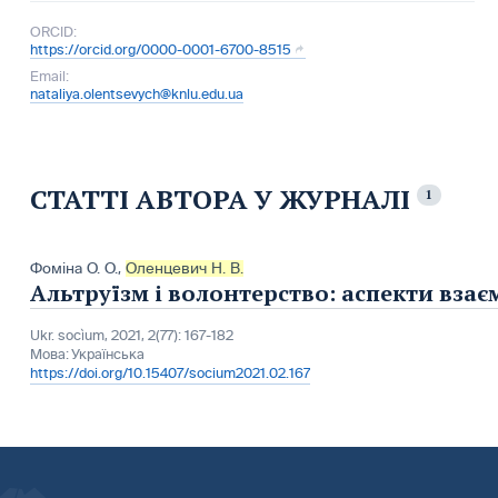
ORCID:
https://orcid.org/0000-0001-6700-8515
Email:
nataliya.olentsevych@knlu.edu.ua
СТАТТІ АВТОРА У ЖУРНАЛІ
1
Фоміна О. О.
,
Оленцевич Н. В.
Альтруїзм і волонтерство: аспекти взає
Ukr. socìum, 2021, 2(77): 167-182
Мова:
Українська
https://doi.org/10.15407/socium2021.02.167