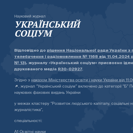
Науковий журнал
УКРАЇНСЬКИЙ
СОЦІУМ
Відповідно до
рішення Національної ради України з
телебачення і радіомовлення № 1168 від 11.04.2024 
№ 13)
, журналу «Український соціум» присвоєно іде
друкованого медіа
R30-02927
.
Згідно з
наказом Міністерства освіти і науки України від 11.
, журнал “Український соціум” включено до категорії “Б” П
наукових фахових видань України
у межах кластеру “Розвиток людського капіталу, соціальні н
журналістика”,
спеціальності:
А1 Освітні науки