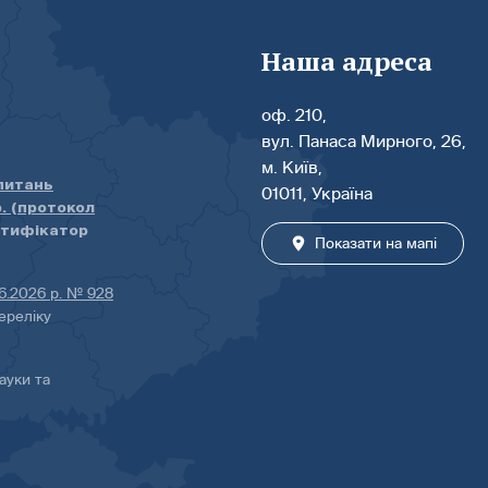
Наша адреса
оф. 210,
вул. Панаса Мирного, 26,
м. Київ,
 питань
01011, Україна
р. (протокол
нтифікатор
Показати на мапі
06.2026 р. № 928
ереліку
ауки та