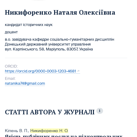
Никифоренко Наталя Олексіївна
кандидат історичних наук
доцент
в.о. завідувача кафедри соціально-гуманітарних дисциплін
Донецький державний університет управління
вул. Карпінського, 58, Маріуполь, 83057, Україна
ORCID:
https://orcid.org/0000-0003-1203-4681
Email:
natanika74@gmail.com
СТАТТІ АВТОРА У ЖУРНАЛІ
1
Кіпень В. П.
,
Никифоренко Н. О.
Якість публічних послуг на підконтрольних