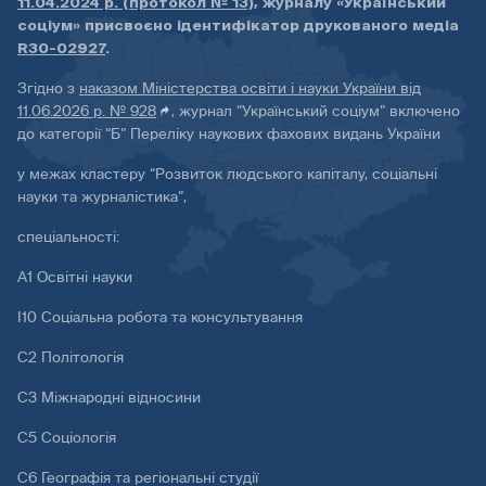
11.04.2024 р. (протокол № 13)
, журналу «Український
соціум» присвоєно ідентифікатор друкованого медіа
R30-02927
.
Згідно з
наказом Міністерства освіти і науки України від
11.06.2026 р. № 928
, журнал “Український соціум” включено
до категорії “Б” Переліку наукових фахових видань України
у межах кластеру “Розвиток людського капіталу, соціальні
науки та журналістика”,
спеціальності:
А1 Освітні науки
І10 Соціальна робота та консультування
С2 Політологія
С3 Міжнародні відносини
С5 Соціологія
С6 Географія та регіональні студії