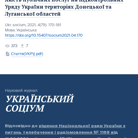
Уряду України територіях Донецької та
Луганської областей
Ukr. socìum, 2021, 4(79): 170-181
Мова:
Українська
https://doi.org/10.15407/socium2021.04.170
373
7
Стаття(УКР)(.pdf)
Науковий журнал
УКРАЇНСЬКИЙ
СОЦІУМ
Відповідно до
рішення Національної ради України з
питань телебачення і радіомовлення № 1168 від