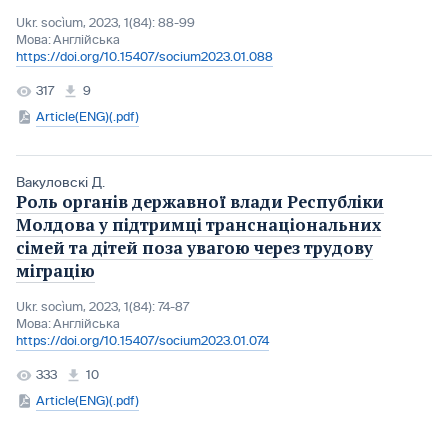
Ukr. socìum, 2023, 1(84): 88-99
Мова:
Англійська
https://doi.org/10.15407/socium2023.01.088
317
9
Article(ENG)(.pdf)
Вакуловскі Д.
Роль органів державної влади Республіки
Молдова у підтримці транснаціональних
сімей та дітей поза увагою через трудову
міграцію
Ukr. socìum, 2023, 1(84): 74-87
Мова:
Англійська
https://doi.org/10.15407/socium2023.01.074
333
10
Article(ENG)(.pdf)