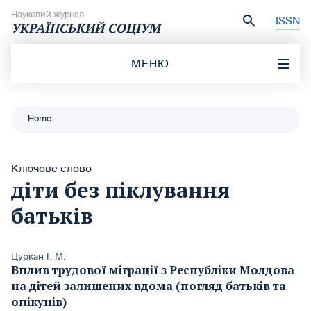
Перейти до вмісту
Науковий журнал
ISSN
УКРАЇНСЬКИЙ СОЦІУМ
МЕНЮ
Home
Ключове слово
діти без піклування
батьків
Цуркан Г. М.
Вплив трудової міграції з Республіки Молдова
на дітей залишених вдома (погляд батьків та
опікунів)