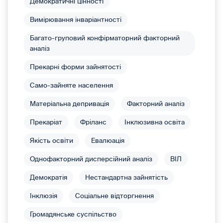
Демократичні цінності
Вимірювання інваріантності
Багато-груповий конфірматорний факторний
аналіз
Прекарні форми зайнятості
Само-зайняте населення
Матеріальна депривація
Факторний аналіз
Прекаріат
Фріланс
Інклюзивна освіта
Якість освіти
Евалюація
Однофакторний дисперсійний аналіз
ВІЛ
Демократія
Нестандартна зайнятість
Інклюзія
Соціальне відторгнення
Громадянське суспільство