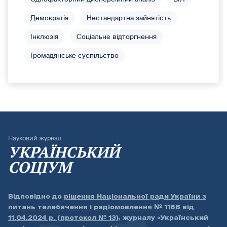
Демократія
Нестандартна зайнятість
Інклюзія
Соціальне відторгнення
Громадянське суспільство
Науковий журнал
УКРАЇНСЬКИЙ
СОЦІУМ
Відповідно до
рішення Національної ради України з
питань телебачення і радіомовлення № 1168 від
11.04.2024 р. (протокол № 13)
, журналу «Український