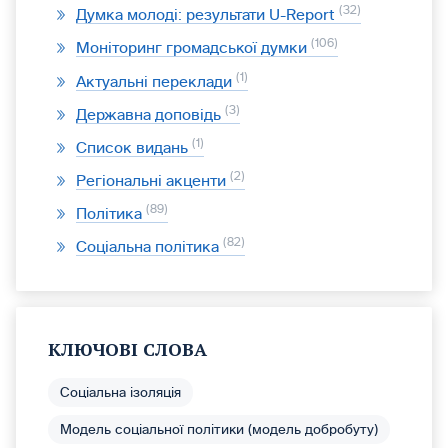
32
Думка молоді: результати U-Report
106
Моніторинг громадської думки
1
Актуальні переклади
3
Державна доповідь
1
Список видань
2
Регіональні акценти
89
Політика
82
Соціальна політика
КЛЮЧОВІ СЛОВА
Соціальна ізоляція
Модель соціальної політики (модель добробуту)