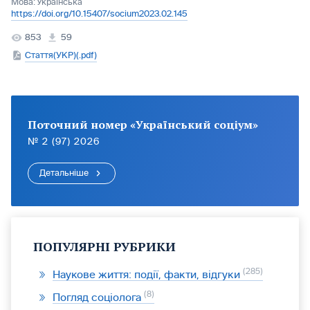
Мова:
Українська
https://doi.org/10.15407/socium2023.02.145
853
59
Стаття(УКР)(.pdf)
Поточний номер «Український соціум»
№ 2 (97) 2026
Детальніше
ПОПУЛЯРНІ РУБРИКИ
285
Наукове життя: події, факти, відгуки
8
Погляд соціолога