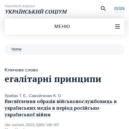
Перейти до вмісту
Науковий журнал
ISSN
УКРАЇНСЬКИЙ СОЦІУМ
МЕНЮ
Home
Ключове слово
егалітарні принципи
Храбан Т. Є.
,
Самойленко К. О.
Висвітлення образів військовослужбовиць в
українських медіа в період російсько-
української війни
Ukr. socìum, 2023, 2(85): 145-167