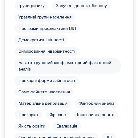
Групи ризику
Залучені до секс-бізнесу
Уразливі групи населення
Програми профілактики ВІЛ
Демократичні цінності
Вимірювання інваріантності
Багато-груповий конфірматорний факторний
аналіз
Прекарні форми зайнятості
Само-зайняте населення
Матеріальна депривація
Факторний аналіз
Прекаріат
Фріланс
Інклюзивна освіта
Якість освіти
Евалюація
Однофакторний дисперсійний аналіз
ВІЛ