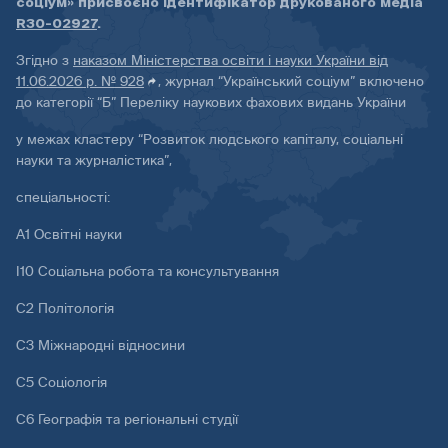
соціум» присвоєно ідентифікатор друкованого медіа
R30-02927
.
Згідно з
наказом Міністерства освіти і науки України від
11.06.2026 р. № 928
, журнал “Український соціум” включено
до категорії “Б” Переліку наукових фахових видань України
у межах кластеру “Розвиток людського капіталу, соціальні
науки та журналістика”,
спеціальності:
А1 Освітні науки
І10 Соціальна робота та консультування
С2 Політологія
С3 Міжнародні відносини
С5 Соціологія
С6 Географія та регіональні студії