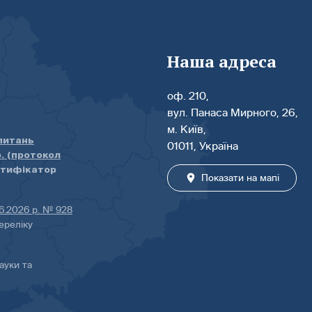
Наша адреса
оф. 210,
вул. Панаса Мирного, 26,
м. Київ,
 питань
01011, Україна
р. (протокол
нтифікатор
Показати на мапі
06.2026 р. № 928
ереліку
ауки та