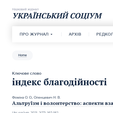
Перейти до вмісту
Науковий журнал
УКРАЇНСЬКИЙ СОЦІУМ
ПРО ЖУРНАЛ
АРХІВ
РЕДКОЛ
Home
Ключове слово
індекс благодійності
Фоміна О. О.
,
Оленцевич Н. В.
Альтруїзм і волонтерство: аспекти вз
Ukr. socìum, 2021, 2(77): 167-182