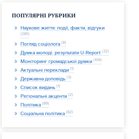
ПОПУЛЯРНІ РУБРИКИ
Наукове життя: події, факти, відгуки
285
8
Погляд соціолога
32
Думка молоді: результати U-Report
106
Моніторинг громадської думки
1
Актуальні переклади
3
Державна доповідь
1
Список видань
2
Регіональні акценти
89
Політика
82
Соціальна політика