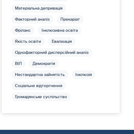
Матеріальна депривація
Факторний аналіз
Прекаріат
Фріланс
Інклюзивна освіта
Якість освіти
Евалюація
Однофакторний дисперсійний аналіз
ВІЛ
Демократія
Нестандартна зайнятість
Інклюзія
Соціальне відторгнення
Громадянське суспільство