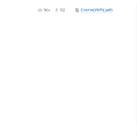
1K+
52
Стаття(УКР)(.pdf)