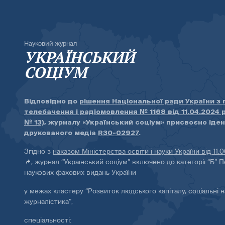
Науковий журнал
УКРАЇНСЬКИЙ
СОЦІУМ
Відповідно до
рішення Національної ради України з
телебачення і радіомовлення № 1168 від 11.04.2024 
№ 13)
, журналу «Український соціум» присвоєно іде
друкованого медіа
R30-02927
.
Згідно з
наказом Міністерства освіти і науки України від 11.
, журнал “Український соціум” включено до категорії “Б” П
наукових фахових видань України
у межах кластеру “Розвиток людського капіталу, соціальні н
журналістика”,
спеціальності: