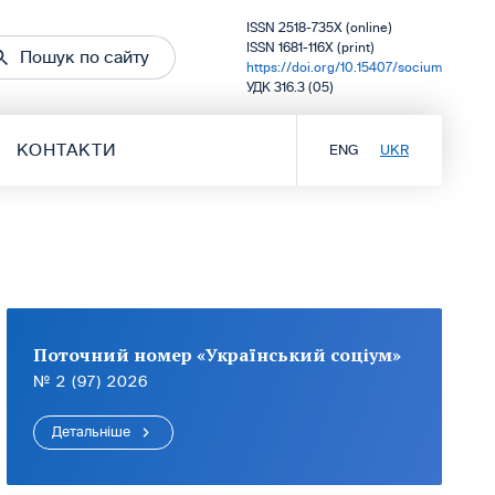
ISSN 2518-735X (online)
ISSN 1681-116X (print)
Пошук по сайту
https://doi.org/10.15407/socium
УДК 316.3 (05)
КОНТАКТИ
ENG
UKR
Поточний номер «Український соціум»
№ 2 (97) 2026
Детальніше