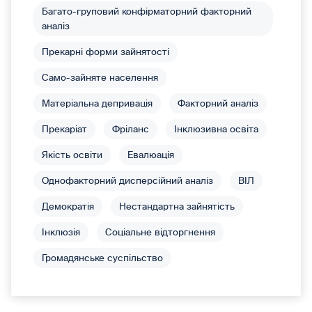
Багато-груповий конфірматорний факторний
аналіз
Прекарні форми зайнятості
Само-зайняте населення
Матеріальна депривація
Факторний аналіз
Прекаріат
Фріланс
Інклюзивна освіта
Якість освіти
Евалюація
Однофакторний дисперсійний аналіз
ВІЛ
Демократія
Нестандартна зайнятість
Інклюзія
Соціальне відторгнення
Громадянське суспільство