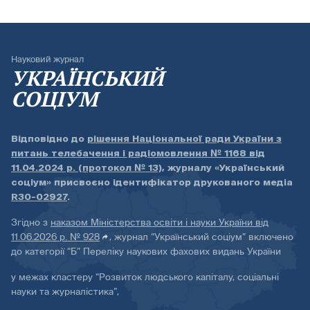
Науковий журнал
УКРАЇНСЬКИЙ
СОЦІУМ
Відповідно до
рішення Національної ради України з
питань телебачення і радіомовлення № 1168 від
11.04.2024 р. (протокол № 13)
, журналу «Український
соціум» присвоєно ідентифікатор друкованого медіа
R30-02927
.
Згідно з
наказом Міністерства освіти і науки України від
11.06.2026 р. № 928
, журнал “Український соціум” включено
до категорії “Б” Переліку наукових фахових видань України
у межах кластеру “Розвиток людського капіталу, соціальні
науки та журналістика”,