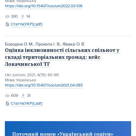
Мова:
Українська
https://doi.org/10.15407/socium2022.03.106
330
14
Стаття(УКР)(.pdf)
Бородіна О. М.
,
Прокопа І. В.
,
Фраєр О. В.
Оцінка інклюзивності сільських спільнот у
складі територіальних громад: кейс
Локачинської ТГ
Ukr. socìum, 2021, 4(79): 85-96
Мова:
Українська
https://doi.org/10.15407/socium2021.04.085
609
31
Стаття(УКР)(.pdf)
Поточний номер «Український соціум»