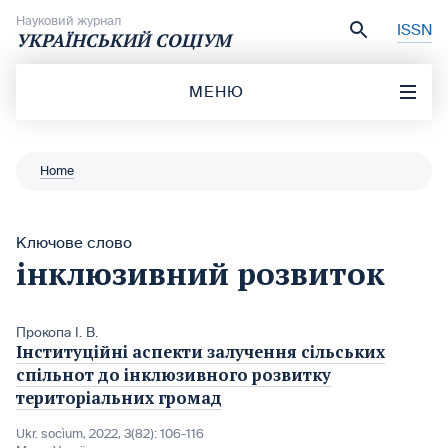
Перейти до вмісту
Науковий журнал
ISSN
УКРАЇНСЬКИЙ СОЦІУМ
МЕНЮ
Home
Ключове слово
інклюзивний розвиток
Прокопа І. В.
Інституційні аспекти залучення сільських
спільнот до інклюзивного розвитку
територіальних громад
Ukr. socìum, 2022, 3(82): 106-116