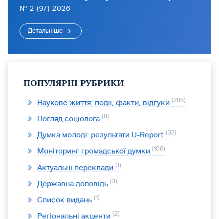
№ 2 (97) 2026
Детальніше
ПОПУЛЯРНІ РУБРИКИ
285
Наукове життя: події, факти, відгуки
8
Погляд соціолога
32
Думка молоді: результати U-Report
106
Моніторинг громадської думки
1
Актуальні переклади
3
Державна доповідь
1
Список видань
2
Регіональні акценти