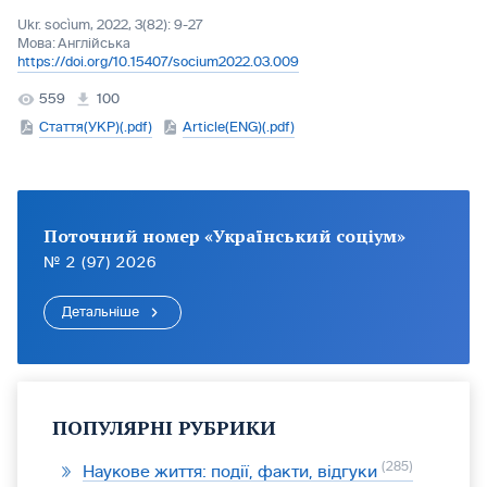
Ukr. socìum, 2022, 3(82): 9-27
Мова:
Англійська
https://doi.org/10.15407/socium2022.03.009
559
100
Стаття(УКР)(.pdf)
Article(ENG)(.pdf)
Поточний номер «Український соціум»
№ 2 (97) 2026
Детальніше
ПОПУЛЯРНІ РУБРИКИ
285
Наукове життя: події, факти, відгуки