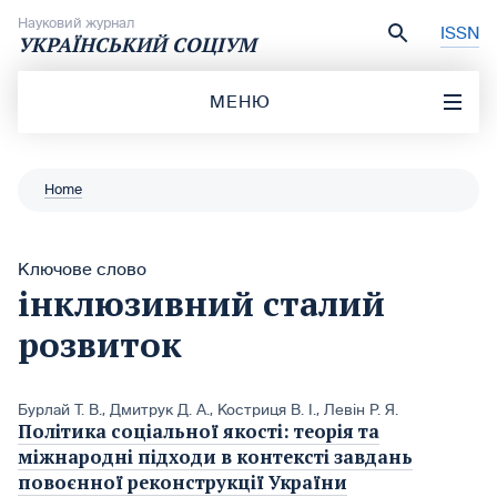
Перейти до вмісту
Науковий журнал
ISSN
УКРАЇНСЬКИЙ СОЦІУМ
МЕНЮ
Home
Ключове слово
інклюзивний сталий
розвиток
Бурлай Т. В.
,
Дмитрук Д. А.
,
Костриця В. І.
,
Левін Р. Я.
Політика соціальної якості: теорія та
міжнародні підходи в контексті завдань
повоєнної реконструкції України