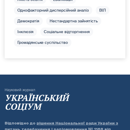
Однофакторний дисперсійний аналіз
ВІЛ
Демократія
Нестандартна зайнятість
Інклюзія
Соціальне відторгнення
Громадянське суспільство
Науковий журнал
УКРАЇНСЬКИЙ
СОЦІУМ
Відповідно до
рішення Національної ради України з
питань телебачення і радіомовлення № 1168 від