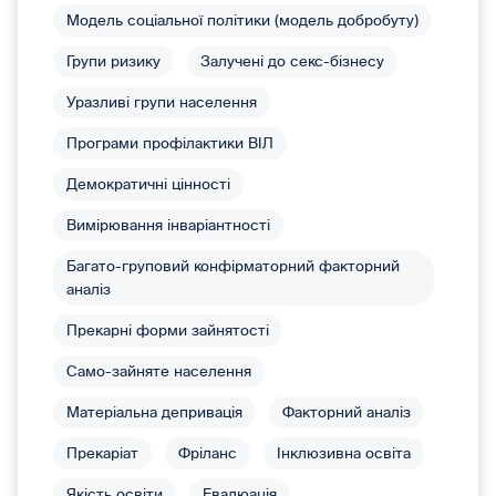
Модель соціальної політики (модель добробуту)
Групи ризику
Залучені до секс-бізнесу
Уразливі групи населення
Програми профілактики ВІЛ
Демократичні цінності
Вимірювання інваріантності
Багато-груповий конфірматорний факторний
аналіз
Прекарні форми зайнятості
Само-зайняте населення
Матеріальна депривація
Факторний аналіз
Прекаріат
Фріланс
Інклюзивна освіта
Якість освіти
Евалюація