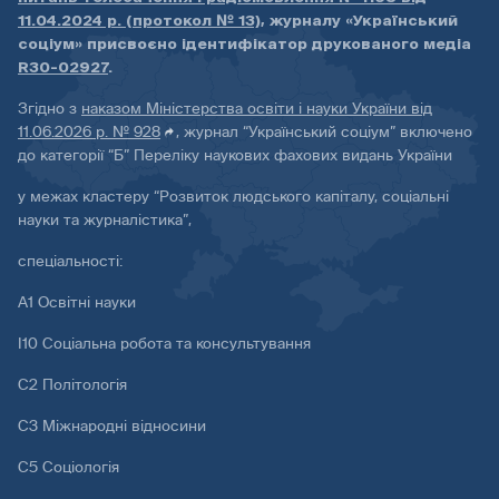
11.04.2024 р. (протокол № 13)
, журналу «Український
соціум» присвоєно ідентифікатор друкованого медіа
R30-02927
.
Згідно з
наказом Міністерства освіти і науки України від
11.06.2026 р. № 928
, журнал “Український соціум” включено
до категорії “Б” Переліку наукових фахових видань України
у межах кластеру “Розвиток людського капіталу, соціальні
науки та журналістика”,
спеціальності:
А1 Освітні науки
І10 Соціальна робота та консультування
С2 Політологія
С3 Міжнародні відносини
С5 Соціологія