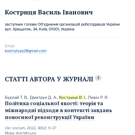
Костриця Василь Іванович
заступник голови Об’єднання організацій роботодавців України
вул. Хрещатик, 34, Київ, 01001, Україна
Email:
kostrytsya2@gmail.com
СТАТТІ АВТОРА У ЖУРНАЛІ
2
Бурлай Т. В.
,
Дмитрук Д. А.
,
Костриця В. І.
,
Левін Р. Я.
Політика соціальної якості: теорія та
міжнародні підходи в контексті завдань
повоєнної реконструкції України
Ukr. socìum, 2022, 3(82): 9-27
Мова:
Англійська