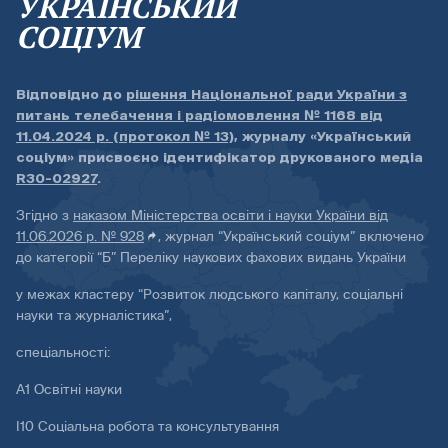
УКРАЇНСЬКИЙ
СОЦІУМ
Відповідно до
рішення Національної ради України з
питань телебачення і радіомовлення № 1168 від
11.04.2024 р. (протокол № 13)
, журналу «Український
соціум» присвоєно ідентифікатор друкованого медіа
R30-02927
.
Згідно з
наказом Міністерства освіти і науки України від
11.06.2026 р. № 928
, журнал “Український соціум” включено
до категорії “Б” Переліку наукових фахових видань України
у межах кластеру “Розвиток людського капіталу, соціальні
науки та журналістика”,
спеціальності:
А1 Освітні науки
І10 Соціальна робота та консультування