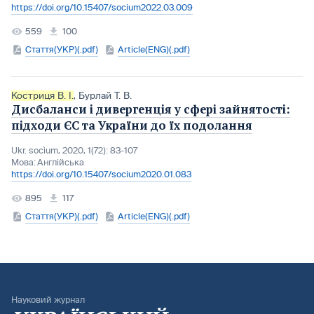
https://doi.org/10.15407/socium2022.03.009
559
100
Стаття(УКР)(.pdf)
Article(ENG)(.pdf)
Костриця В. І.
,
Бурлай Т. В.
Дисбаланси і дивергенція у сфері зайнятості:
підходи ЄС та України до їх подолання
Ukr. socìum, 2020, 1(72): 83-107
Мова:
Англійська
https://doi.org/10.15407/socium2020.01.083
895
117
Стаття(УКР)(.pdf)
Article(ENG)(.pdf)
Науковий журнал