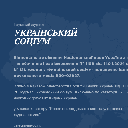
Науковий журнал
УКРАЇНСЬКИЙ
СОЦІУМ
Відповідно до
рішення Національної ради України з
телебачення і радіомовлення № 1168 від 11.04.2024 
№ 13)
, журналу «Український соціум» присвоєно іде
друкованого медіа
R30-02927
.
Згідно з
наказом Міністерства освіти і науки України від 11.
, журнал “Український соціум” включено до категорії “Б” П
наукових фахових видань України
у межах кластеру “Розвиток людського капіталу, соціальні н
журналістика”,
спеціальності: