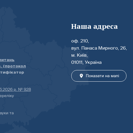
Наша адреса
оф. 210,
вул. Панаса Мирного, 26,
м. Київ,
 питань
01011, Україна
р. (протокол
нтифікатор
Показати на мапі
06.2026 р. № 928
ереліку
ауки та