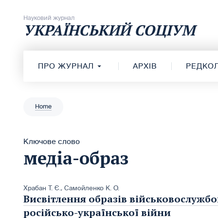
Перейти до вмісту
Науковий журнал
УКРАЇНСЬКИЙ СОЦІУМ
ПРО ЖУРНАЛ
АРХІВ
РЕДКОЛ
Home
Ключове слово
медіа-образ
Храбан Т. Є.
,
Самойленко К. О.
Висвітлення образів військовослужбо
російсько-української війни