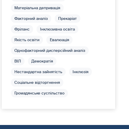
Матеріальна депривація
Факторний аналіз
Прекаріат
Фріланс
Інклюзивна освіта
Якість освіти
Евалюація
Однофакторний дисперсійний аналіз
ВІЛ
Демократія
Нестандартна зайнятість
Інклюзія
Соціальне відторгнення
Громадянське суспільство