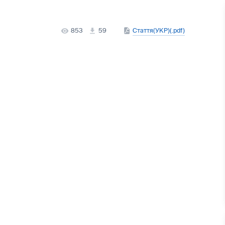
853
59
Стаття(УКР)(.pdf)