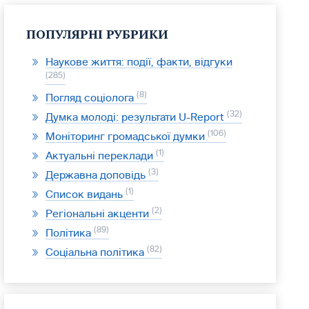
ПОПУЛЯРНІ РУБРИКИ
Наукове життя: події, факти, відгуки
285
8
Погляд соціолога
32
Думка молоді: результати U-Report
106
Моніторинг громадської думки
1
Актуальні переклади
3
Державна доповідь
1
Список видань
2
Регіональні акценти
89
Політика
82
Соціальна політика