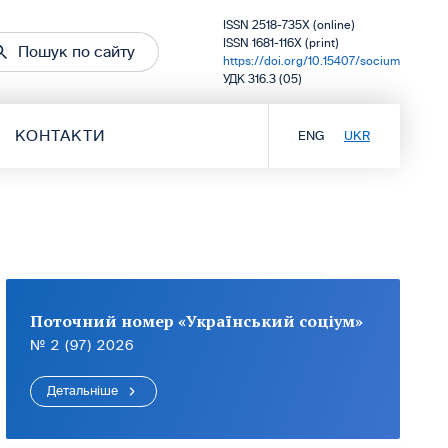
ISSN 2518-735X (online)
ISSN 1681-116X (print)
Пошук по сайту
https://doi.org/10.15407/socium
УДК 316.3 (05)
КОНТАКТИ
ENG
UKR
Поточний номер «Український соціум»
№ 2 (97) 2026
Детальніше